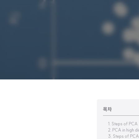
목차
1. Steps of PCA
2. PCA in high d
3. Steps of PCA