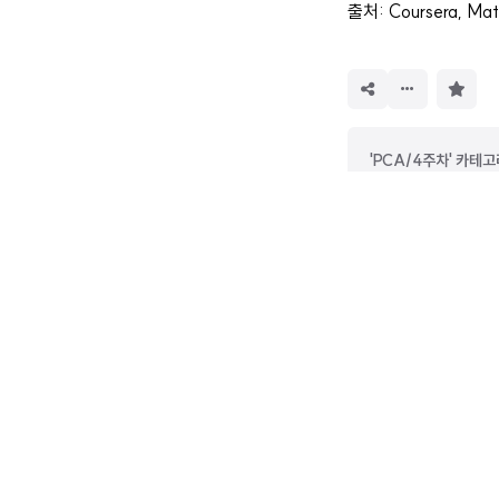
출처: Coursera,
Mat
구
독
하
기
'PCA/4주차' 카테
PCA derivation(2
PCA derivation(1
chanmu