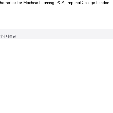
hematics
for
Machine
Learning: PCA, Imperial College London.
고리의 다른 글
) - 복습必
) - 복습必
zi