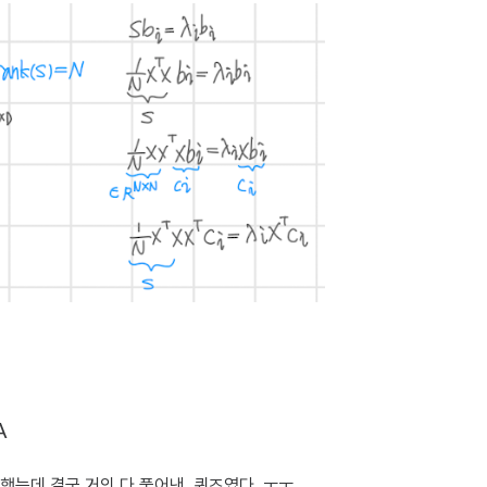
A
고 했는데 결국 거의 다 풀어낸..퀴즈였다..ㅜㅜ