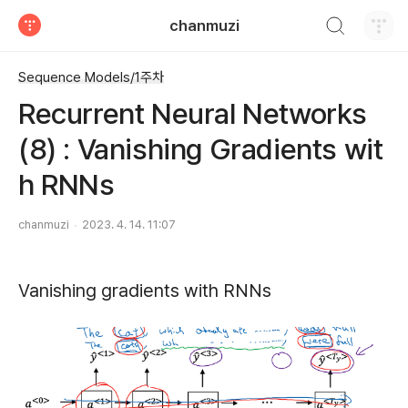
검색하기
chanmuzi
티스토리
Sequence Models/1주차
Recurrent Neural Networks
(8) : Vanishing Gradients wit
h RNNs
chanmuzi
2023. 4. 14. 11:07
Vanishing gradients with RNNs