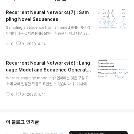
Recurrent Neural Networks(7) : Sam
pling Novel Sequences
글 내용
Sampling a sequence from a trained RNN 이전 강
의에서 배운 것처럼 RNN 모델이 학습을 마치고 나면 sam
pling을 해봅니다. a는 0으로 초기화된 상태에서 시작하
0
0
2023. 4. 14.
면, 각 토큰들을 기준으로 다음에 등장할 확률이 가장 높은
토큰 하나를 예측하게 됩니다. 이때 토큰이 등장하지 않게
하려면 resampling 하게 하는 등의 조치를 취할 수 있습
Recurrent Neural Networks(6) : Lang
니다. Character-level language model 지금까지 살
펴본 것은 단어 단위의 RNN이었지만, 이 토큰을 글자 단위
uage Model and Sequence Generatio
글 내용
로 만들 수도 있습니다. 이때는 소문자, 대문자, 공백, 특수
n
What is language modeling? 언어라는 것은 구성 요
기호 등등 다양한 문자가 vocab에 포함될 수 있겠죠. 하지
소에 따라 일정한 확률로 표현될 수 있습니다. 위 예시에서
만 모든 글자 단위로 연산을 하게 되면 비용이 비싸다는 단
apple, pear, salad는 잘 어울리는 조합이지만, pear 대
점이 있습니다. Seque..
0
0
2023. 4. 14.
신 pair가 들어가면 그렇지 않죠. 결국 각 문장이 등장할 확
률, 혹은 다음에 어떤 단어가 등장할지에 대한 확률을 예측
하는 것이 기본적인 내용입니다. Language modeling
with an RNN 우선 영어 텍스트로 된 corpus(말뭉치)를
준비합니다. 이를 이용하여 tokenize합니다. tokenize
이 블로그 인기글
란 corpus에 저장된 단어를 기준으로 문장 단위를 쪼개는
것을 뜻합니다. 문장 맨 뒤에는 모델의 입장에서 이 문장의