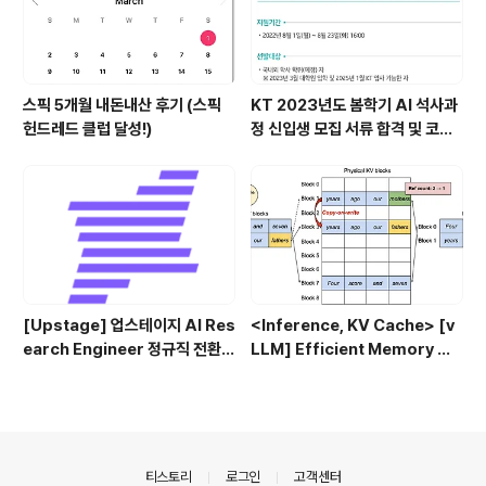
스픽 5개월 내돈내산 후기 (스픽
KT 2023년도 봄학기 AI 석사과
헌드레드 클럽 달성!)
정 신입생 모집 서류 합격 및 코딩
테스트/인적성 검사 후기(비전공
자)
[Upstage] 업스테이지 AI Res
<Inference, KV Cache> [v
earch Engineer 정규직 전환
LLM] Efficient Memory Ma
합격후기 (비전공자)
nagement for Large Lang
uage Model Serving with P
agedAttention (2023.09)
의안내
티스토리
로그인
고객센터