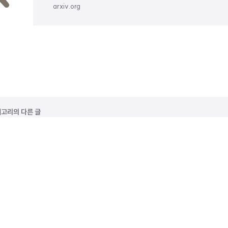
arxiv.org
 카테고리의 다른 글
ular Visual Question Answering via Code Generation
Grained Human Feedback Gives Better Rewards for Language Model Trai
800K] Let's Verify Step by Step
ENFJ, Bard an ISTJ: Empirical Study on Personalities of Large Languag