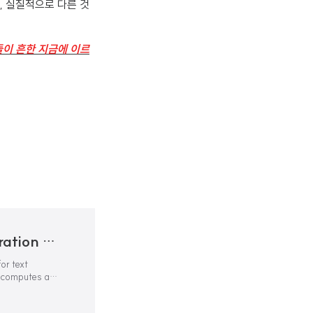
, 실질적으로 다른 것
들이 흔한 지금에 이르
BERTScore: Evaluating Text Generation with BERT
or text
 computes a
 with each token