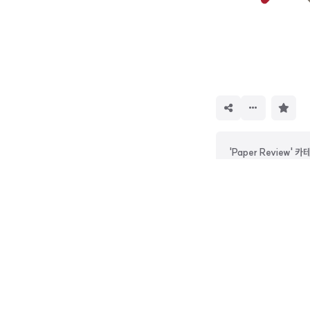
구
독
하
기
'Paper Review'
<Multi-modal> Mod
<Alignment> Fine-
<Benchmark> [PRM
<LLM> ChatGPT an 