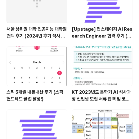
서울 상위권 대학 인공지능 대학원
[Upstage] 업스테이지 AI Res
컨택 후기 (2024년 후기 석사 지
earch Engineer 합격 후기 (정
원 목표)
규직 전환형 인턴십) (비전공자)
스픽 5개월 내돈내산 후기 (스픽
KT 2023년도 봄학기 AI 석사과
헌드레드 클럽 달성!)
정 신입생 모집 서류 합격 및 코딩
테스트/인적성 검사 후기(비전공
자)