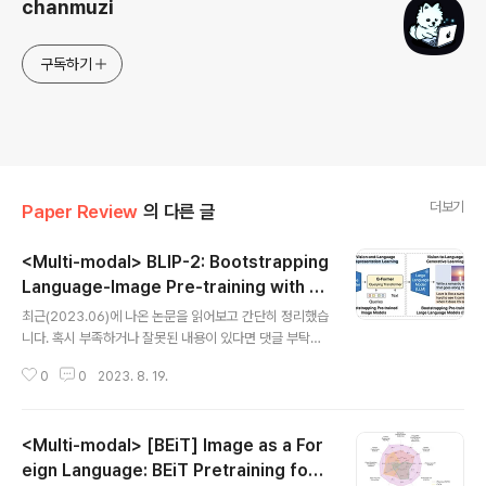
chanmuzi
구독하기
더보기
Paper Review
의 다른 글
<Multi-modal> BLIP-2: Bootstrapping
Language-Image Pre-training with Fr
글 내용
ozen Image Encoders and Large Lan
최근(2023.06)에 나온 논문을 읽어보고 간단히 정리했습
guage Models
니다. 혹시 부족하거나 잘못된 내용이 있다면 댓글 부탁드
립니다 🙇‍♂️ usechatgpt init success BLIP-2, generi
0
0
2023. 8. 19.
c & efficient 사전 학습 Vision & Language Model. f
rozen image encoder & frozen LLM으로 Queryin
g Transformer를 2-step으로 학습. 배경 이전의 visio
<Multi-modal> [BEiT] Image as a For
n-language model을 특정 태스크에 맞게끔 end-to-
end 학습하는 방식은 지나치게 많은 자원을 필요로 한다
eign Language: BEiT Pretraining for
글 내용