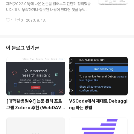
는 문제점이 있었습니다. 본 논문은 자원상의 한계를 극복
All Vision and Vision-Language Task
과거(2022.08)에 나온 논문을 읽어보고 간단히 정리했습
하면서도 준수한 vision-language model을 만들기 위
s
니다. 혹시 부족하거나 잘못된 내용이 있다면 댓글 부탁드
한 사전 학습 전략을 제시하고 있습니다. ..
립니다 🙇‍♂️ usechatgpt init success [Microsoft Co
1
0
2023. 8. 18.
rporation] vision 그리고 vision-language task를
고루 잘 수행하는 multimodal foundation model, BEi
T-3 여러 pre-training 기법 중에서 오직 masked "lan
guage" modeling 기법만을 사용한 것이 특징 배경 Tra
nsformers의 아키텍쳐가 엄청나게 좋은 성능을 보이면
이 블로그 인기글
서 다양한 분야로 퍼져 나갔고, 현재는 multi-modal 분야
에도 이것이 활발하게 사용되고 있습니다.(Multiway Tra
nsformer) 물론 아직까지 이것이..
[대학원생 필수!] 논문 관리 프로
VSCode에서 제대로 Debuggi
그램 Zotero 추천 (WebDAV
ng 하는 방법
연결, iPad annotation 싱크 관
리)