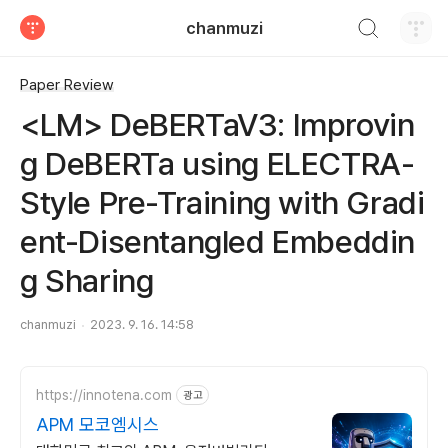
검색하기
chanmuzi
티스토리
Paper Review
<LM> DeBERTaV3: Improvin
g DeBERTa using ELECTRA-
Style Pre-Training with Gradi
ent-Disentangled Embeddin
g Sharing
chanmuzi
2023. 9. 16. 14:58
https://innotena.com
광고
APM 모코엠시스