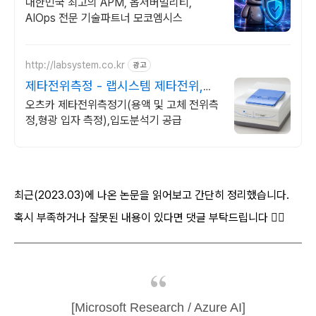
대한민국 최고의 APM, 옵저버빌리티,
AIOps 전문 기술파트너 모코엠시스
http://labsystem.co.kr
광고
제타전위측정 - 랩시스템 제타전위,분
자량,입도 분석
오츠카 제타전위측정기(용액 및 고체 전위측
정,형광 입자 측정),입도분석기 공급
최근(2023.03)에 나온 논문을 읽어보고 간단히 정리했습니다.
혹시 부족하거나 잘못된 내용이 있다면 댓글 부탁드립니다 🙇‍♂️
[Microsoft Research / Azure AI]