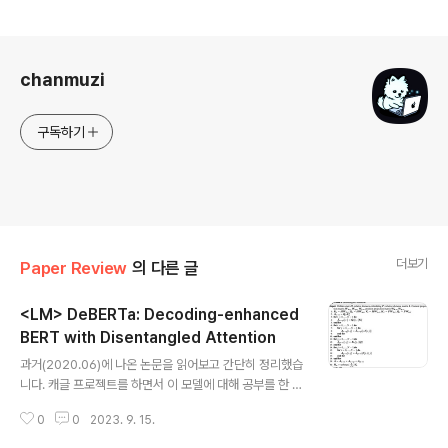
로그 정보
chanmuzi
구독하기
더보기
Paper Review
의 다른 글
<LM> DeBERTa: Decoding-enhanced
BERT with Disentangled Attention
글 내용
과거(2020.06)에 나온 논문을 읽어보고 간단히 정리했습
니다. 캐글 프로젝트를 하면서 이 모델에 대해 공부를 한 번
하고 싶어서 빠르게 읽고 간단히 정리한 내용입니다! (버전
0
0
2023. 9. 15.
3가 올해에 나와 있어서 그것도 얼른 공부를 해야 될 것 같
네요) 혹시 부족하거나 잘못된 내용이 있다면 댓글 부탁드