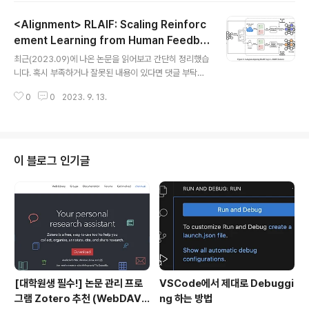
립니다 🙇‍♂️ usechatgpt init success [Microsoft Re
<Alignment> RLAIF: Scaling Reinforc
search] disentangled attention mechanism과 en
hanced mask decoder라는 새로운 기법을 적용. 기존
ement Learning from Human Feedba
글 내용
BERT 및 RoBERTa 모델의 단점을 개선한 새로운 archit
ck with AI Feedback
최근(2023.09)에 나온 논문을 읽어보고 간단히 정리했습
ecture, DeBERTa를 제시. 배경 당시(2020년도)에는 s
니다. 혹시 부족하거나 잘못된 내용이 있다면 댓글 부탁드
elf-attention을 기반으로 한 여러 모델들이 쏟아..
립니다 🙇‍♂️ usechatgpt init success [Google Rese
0
0
2023. 9. 13.
arch] LLM을 요약 태스크에 대해 학습시킬 때 반영하는
'사람'의 선호 대신 'AI'의 선호를 반영하는 RLAIF 배경 C
hatGPT와 같은 LLM들이 주목을 받게 된 데 가장 큰 기여
를 한 것은 RLHF(Reinforcement Learning with Hu
man Feedback)이라고 해도 과언이 아닐 것입니다. re
이 블로그 인기글
ward 모델이 사람의 선호를 학습하고, 이를 바탕으로 언
어 모델을 추가 학습하는 방식입니다. 그런데 이러한 방식
역시 사람의 선호를 나타낼 수 있는 pair 데이터셋이 필요
하기 때문에, L..
[대학원생 필수!] 논문 관리 프로
VSCode에서 제대로 Debuggi
그램 Zotero 추천 (WebDAV
ng 하는 방법