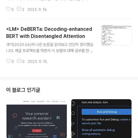
립니다 🙇‍♂️ usechatgpt init success [Microsoft Re
0
2
2023. 9. 16.
search / Azure AI] DeBERTa의 MLM을 RTD로 대체
하고, 새로운 gradient-disentangled embedding s
haring 방식을 적용. multilingual 모델 mDeBERTaV3
<LM> DeBERTa: Decoding-enhanced
도 개발. 배경 지난 번에 소개한 모델 DeBERTa는 relativ
e position을 더 잘 반영하는 disentangled attention
BERT with Disentangled Attention
글 내용
과 absolute position을 반영하는 enhanced mask d
과거(2020.06)에 나온 논문을 읽어보고 간단히 정리했습
ecoder(EMD)을 주요 특징으로 내세웠습니다. 본 논문에
니다. 캐글 프로젝트를 하면서 이 모델에 대해 공부를 한 번
서 DeBERTa는..
하고 싶어서 빠르게 읽고 간단히 정리한 내용입니다! (버전
0
0
2023. 9. 15.
3가 올해에 나와 있어서 그것도 얼른 공부를 해야 될 것 같
네요) 혹시 부족하거나 잘못된 내용이 있다면 댓글 부탁드
립니다 🙇‍♂️ usechatgpt init success [Microsoft Re
search] disentangled attention mechanism과 en
hanced mask decoder라는 새로운 기법을 적용. 기존
이 블로그 인기글
BERT 및 RoBERTa 모델의 단점을 개선한 새로운 archit
ecture, DeBERTa를 제시. 배경 당시(2020년도)에는 s
elf-attention을 기반으로 한 여러 모델들이 쏟아..