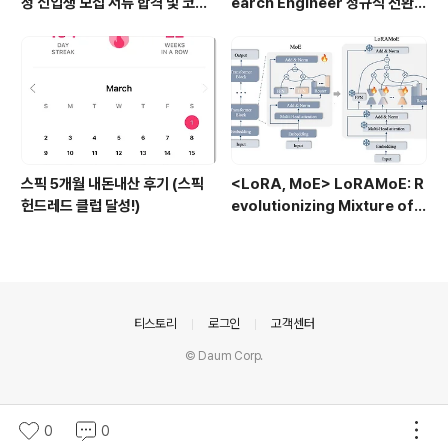
정 신입생 모집 서류 합격 및 코딩
earch Engineer 정규직 전환
테스트/인적성 검사 후기(비전공
합격후기 (비전공자)
자)
스픽 5개월 내돈내산 후기 (스픽
<LoRA, MoE> LoRAMoE: R
헌드레드 클럽 달성!)
evolutionizing Mixture of E
xperts for Maintaining Wo
rld Knowledge in Languag
e Model Alignment (2023.1
2)
의안내
티스토리
로그인
고객센터
© Daum Corp.
0
0