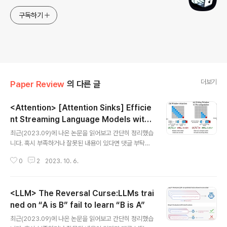
구독하기
더보기
Paper Review
의 다른 글
<Attention> [Attention Sinks] Efficie
nt Streaming Language Models with
글 내용
Attention Sinks
최근(2023.09)에 나온 논문을 읽어보고 간단히 정리했습
니다. 혹시 부족하거나 잘못된 내용이 있다면 댓글 부탁드
립니다 🙇‍♂️ usechatgpt init success [MIT, Meta AI]
0
2
2023. 10. 6.
initial token의 Key, Value를 attention 과정에서 kee
p하는 방식, Attention Sinks 유한한 길이의 attention
window로 학습된 LLM이 무한한 길이의 sequence에
<LLM> The Reversal Curse:LLMs trai
대해 일반화 할 수 있도록 하는 StreaingLLM. 배경 LLM
이 여러 태스크에서 뛰어난 퍼포먼스를 보여주는 것은 맞
ned on “A is B” fail to learn “B is A”
글 내용
지만, 입력이 특정 길이를 넘어서게 되면 이를 전혀 처리하
최근(2023.09)에 나온 논문을 읽어보고 간단히 정리했습
지 못한다는 문제점을 갖고 있죠. 그런다고 입력 길이를 늘