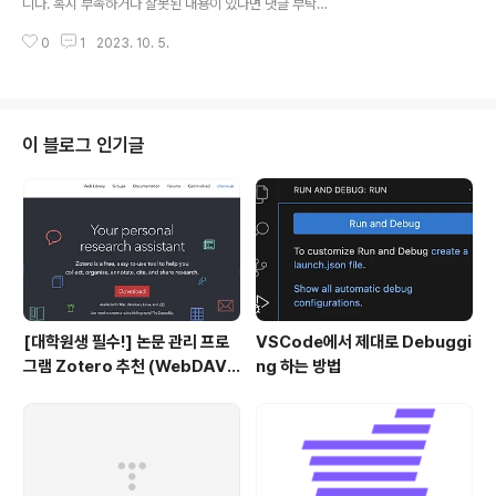
니다. 혹시 부족하거나 잘못된 내용이 있다면 댓글 부탁드
려주자니 attention 연산이 quadratic 하다 보..
립니다 🙇‍♂️ usechatgpt init success LLM의 한계, Re
0
1
2023. 10. 5.
versal Curse를 확인. 순서만 뒤바꾸는 아주 단순한 논리
적 연역 추론에 실패하는 현상을 나타냄. 배경 그렇게 뛰어
나다고 알려진 LLM들이 가진 아주 단순한 허점에 대해 다
룬 논문입니다. 이는 LLM들 대분이 auto-regressive
언어 모델이고, 이는 학습한 텍스트 내 구성 요소의 순서만
이 블로그 인기글
도치하더라도 제대로 추론하지 못하는 Reversal Curse
를 보여줍니다. 즉, 학습 단계에서 'A는 B이다'라는 것을 배
웠다고 하더라도, 추론 단계에서 'B는 무엇입니까?'라는 질
문에 적절히 답변하지 못한다는 것..
[대학원생 필수!] 논문 관리 프로
VSCode에서 제대로 Debuggi
그램 Zotero 추천 (WebDAV
ng 하는 방법
연결, iPad annotation 싱크 관
리)