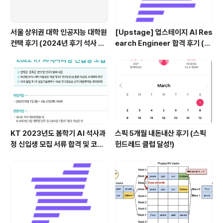
서울 상위권 대학 인공지능 대학원
[Upstage] 업스테이지 AI Res
컨택 후기 (2024년 후기 석사 지
earch Engineer 합격 후기 (정
원 목표)
규직 전환형 인턴십) (비전공자)
KT 2023년도 봄학기 AI 석사과
스픽 5개월 내돈내산 후기 (스픽
정 신입생 모집 서류 합격 및 코딩
헌드레드 클럽 달성!)
테스트/인적성 검사 후기(비전공
자)