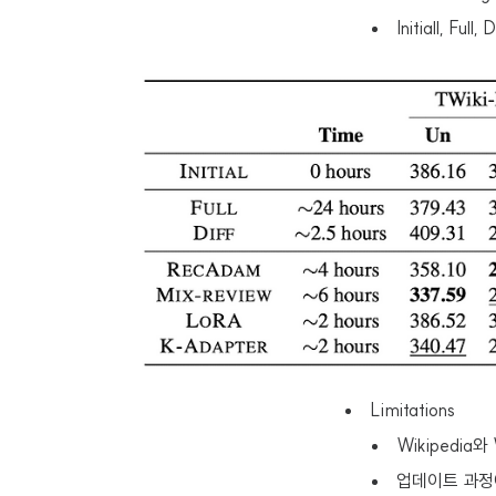
Initiall, Fu
Limitations
Wikipedi
업데이트 과정에