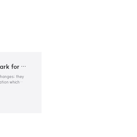
TemporalWiki: A Lifelong Benchmark for Training and Evaluating Ever-Evolving Language Models
hanges; they
ation which
alled temporal