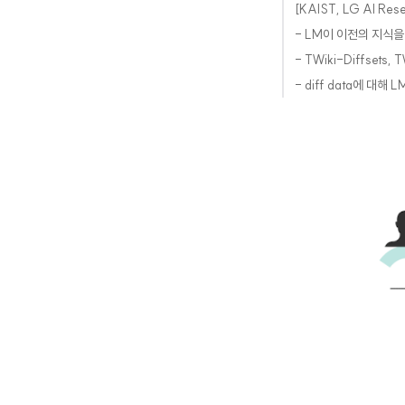
[KAIST, LG AI Resea
- LM이 이전의 지식
- TWiki-Diffsets
- diff data에 대해 