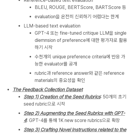
Reference-based text evaluation
BLEU, ROUGE, BERTScore, BARTScore 등
evaluation을 온전히 신뢰하기 어렵다는 한계
LLM-based text evaluation
GPT-4 또는 fine-tuned critique LLM을 single
diemnsion of preference에 대한 평가자로 활용
하기 시작
수천개의 unique preference criteria에 반응 가
능한 evaluator를 공개
rubric과 reference answer와 같은 reference
materials의 중요성을 확인
The Feedback Collection Dataset
Step 1) Creation of the Seed Rubrics
: 50개의 초기
seed rubric으로 시작
Step 2) Augmenting the Seed Rubrics with GPT-
4
: GPT-4를 통해 1K new score rubrics으로 확장
Step 3) Crafting Novel Instructions related to the