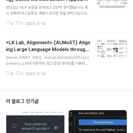
글 내용
arning Makes Language Models Stro
관심있는 NLP 논문을 읽어보고 간단히 정리했습니다. 혹
nger Zero-Shot Learners (2023.06)
시 부족하거나 잘못된 내용이 있다면 댓글 부탁드립니다
🙇‍♂️ [KAIST, LG AI Research] - input과 label이 주어
0
1
2023. 11. 13.
지면 instruction을 예측하도록 하는 meta-training m
ethod, Flipped Learning - unlikelihood loss를 추
가 (weighted sum with likelihood loss) - unseen l
<LK Lab, Alignment> [ALMoST] Align
abels을 지닌 task에서 큰 성능 향상을 보임 배경 기존 L
M (Language Models)은 input과 instruction이 주어
ing Large Language Models through
글 내용
지면 label을 예측하는 방식으로 학습을 진행 학습 때와 다
Synthetic Feedback (2023.10)
[Naver, KAIST, SNU] - human annotation이나 pro
른 label을 지닌 데이터에 대한 추론 성능이 떨어짐. 즉 일
prietary LLM에 의존하지 않고 합성 데이터를 이용하는
반화 성능이 좋..
alignment learning framework - vanilla LLM으로
0
1
2023. 11. 13.
부터의 output을 대조시키는 방식으로 reward modeli
ng을 진행 - RM을 이용하여 high-quality demonstra
tion에 대해 supervised policy를 학습 - model을 강
화학습을 통해 optimize 배경 Alignment learning은 l
arge language model의 성능 향상에 큰 영향을 주었
이 블로그 인기글
지만 관련 데이터 확보나 학습 관점에서 비용이 너무 많이
든다는 문제점이 존재 본 논문에서는 합성 데이터를 생성
함으로써 위 방식의 단점을 극복하고..