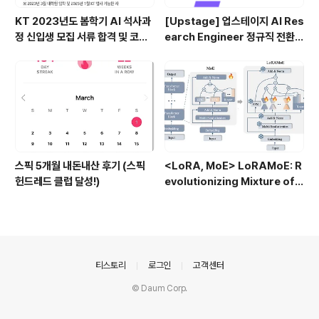
KT 2023년도 봄학기 AI 석사과
[Upstage] 업스테이지 AI Res
정 신입생 모집 서류 합격 및 코딩
earch Engineer 정규직 전환
테스트/인적성 검사 후기(비전공
합격후기 (비전공자)
자)
스픽 5개월 내돈내산 후기 (스픽
<LoRA, MoE> LoRAMoE: R
헌드레드 클럽 달성!)
evolutionizing Mixture of E
xperts for Maintaining Wo
rld Knowledge in Languag
e Model Alignment (2023.1
2)
의안내
티스토리
로그인
고객센터
© Daum Corp.