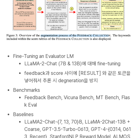
Fine-Tuning an Evaluator LM
LLaMA-2-Chat (7B & 13B)에 대해 fine-tuning
feedback과 score 사이에 [RESULT] 와 같은 토큰을
넣어줘서 추론 시 degneration을 방지
Benchmarks
Feedback Bench, Vicuna Bench, MT Bench, Flas
k Eval
Baselines
LLaMA2-Chat-{7, 13, 70}B, LLaMA-2Chat-13B +
Coarse, GPT-3.5-Turbo-0613, GPT-4-{0314, 061
3, Recent}, StanfordNLP Reward Model, ALMOS