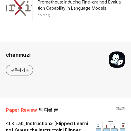
Prometheus: Inducing Fine-grained Evalua
tion Capability in Language Models
arxiv.org
로그 정보
chanmuzi
구독하기
더보기
Paper Review
의 다른 글
<LK Lab, Instruction> [Flipped Learni
ng] Guess the Instructoin! Flipped Le