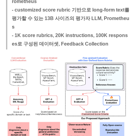
rometheus
- customized score rubric 기반으로 long-form text를
평가할 수 있는 13B 사이즈의 평가자 LLM, Prometheu
s
- 1K score rubrics, 20K instructions, 100K respons
es로 구성된 데이터셋, Feedback Collection