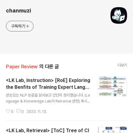
chanmuzi
구독하기
더보기
Paper Review
의 다른 글
<LK Lab, Instruction> [RoE] Exploring
the Benfits of Training Expert Langu
글 내용
age Models over Instruction Tuning
관심있는 NLP 논문을 읽어보고 간단히 정리했습니다. (La
(2023.02)
nguage & Knowledge Lab의 Retreival 관련) 혹시
부족하거나 잘못된 내용이 있다면 댓글 부탁드립니다 🙇‍♂️
0
0
2023. 11. 13.
[Minjoon Seo] - 단 하나의 task에 대해 fine-tuned된
expert LM이 300개 이상의 task로 학습된 MT (multit
ask-prompted fine-tuning) LM을 outperform - di
<LK Lab, Retrieval> [ToC] Tree of Cl
stributed approach의 장점: avoiding negative tas