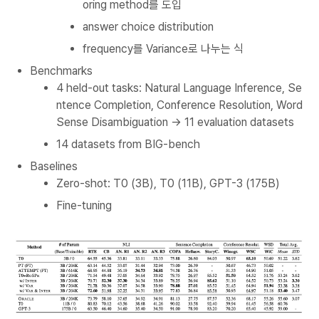
oring method를 도입
answer choice distribution
frequency를 Variance로 나누는 식
Benchmarks
4 held-out tasks: Natural Language Inference, Se
ntence Completion, Conference Resolution, Word
Sense Disambiguation -> 11 evaluation datasets
14 datasets from BIG-bench
Baselines
Zero-shot: T0 (3B), T0 (11B), GPT-3 (175B)
Fine-tuning