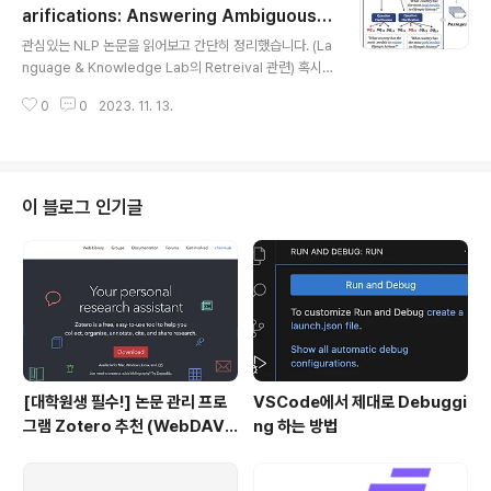
k transfer, continually learn new tasks, composit
arifications: Answering Ambiguous
글 내용
ional capabilities 배경 instruction을 통해 여러 task
Questions with Retrieval-Augmented
관심있는 NLP 논문을 읽어보고 간단히 정리했습니다. (La
에 fine-tuned된 모델을 multit..
Large Language Models (2023.10)
nguage & Knowledge Lab의 Retreival 관련) 혹시
부족하거나 잘못된 내용이 있다면 댓글 부탁드립니다 🙇‍♂️
0
0
2023. 11. 13.
[KAIST AI, Korea University, NAVER Cloud] - Am
biguous Question (AQ)에 대한 tree of Disambigu
ated Question (DQ)을 recursively construct, To
C - few-shot prompting을 통해 exernal knowled
ge을 이용 -> long-form answer를 생성 배경 기존에
이 블로그 인기글
는 주어진 AQ에 대한 모든 DQ를 구하고, 이에 대한 long
-form answer를 생성 한계 1) AQ는 multiple dimen
si..
[대학원생 필수!] 논문 관리 프로
VSCode에서 제대로 Debuggi
그램 Zotero 추천 (WebDAV
ng 하는 방법
연결, iPad annotation 싱크 관
리)