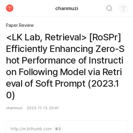
검색하기
chanmuzi
티스토리
Paper Review
<LK Lab, Retrieval> [RoSPr]
Efficiently Enhancing Zero-S
hot Performance of Instructi
on Following Model via Retri
eval of Soft Prompt (2023.1
0)
chanmuzi
2023. 11. 13. 20:41
http://m.bithumb.com
광고