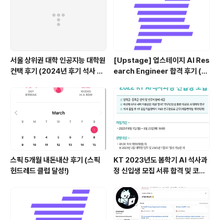
서울 상위권 대학 인공지능 대학원
[Upstage] 업스테이지 AI Res
컨택 후기 (2024년 후기 석사 지
earch Engineer 합격 후기 (정
원 목표)
규직 전환형 인턴십) (비전공자)
스픽 5개월 내돈내산 후기 (스픽
KT 2023년도 봄학기 AI 석사과
헌드레드 클럽 달성!)
정 신입생 모집 서류 합격 및 코딩
테스트/인적성 검사 후기(비전공
자)