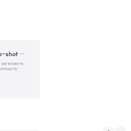
The CoT Collection: Improving Zero-shot and Few-shot Learning of Language Models via Chain-of-Thought Fine-Tuning
 are known to
ontrast to
 to equip
by