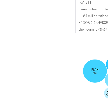
[KAIST]
- new instruction-t
- 1.84 million ratio
- 100B 이하 사이즈의 L
shot learning 성능