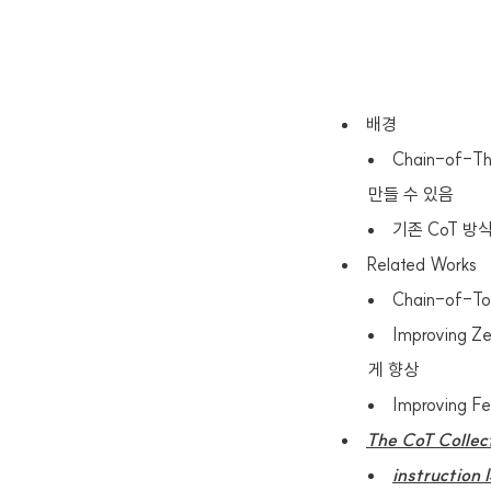
배경
Chain-of-
만들 수 있음
기존 CoT 방
Related Works
Chain-of-
Improving Z
게 향상
Improving F
The CoT Collec
instructio