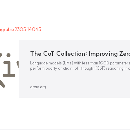
.org/abs/2305.14045
Language models (LMs) with less than 100B parameters
perform poorly on chain-of-thought (CoT) reasoning in c
large LMs when solving unseen tasks. In this work, we aim
smaller LMs with the step-by-step reasoning capability 
arxiv.org