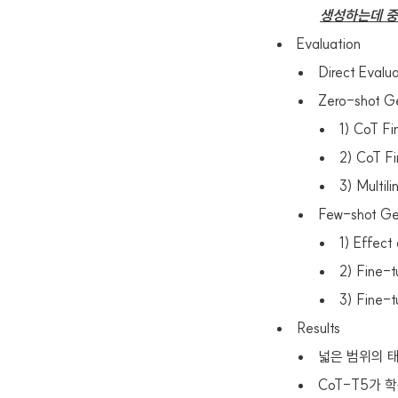
생성하는데 
Evaluation
Direct Evalua
Zero-shot Ge
1) CoT Fi
2) CoT Fi
3) Multil
Few-shot Gen
1) Effect
2) Fine-t
3) Fine-t
Results
넓은 범위의 태
CoT-T5가 