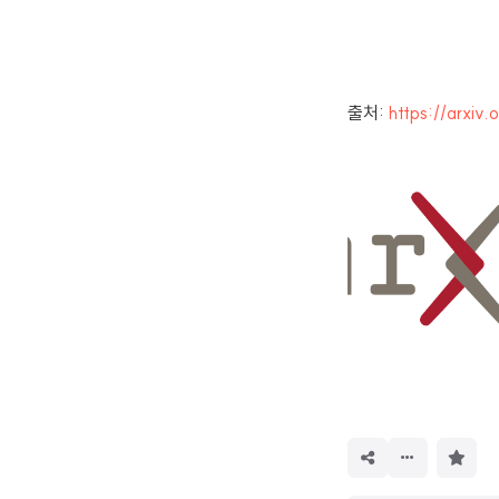
출처:
https://arxiv
구
독
하