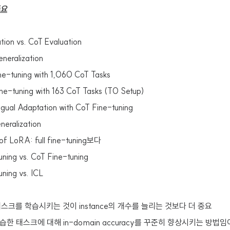
중요
tion vs. CoT Evaluation
neralization
ne-tuning with 1,060 CoT Tasks
ne-tuning with 163 CoT Tasks (T0 Setup)
ingual Adaptation with CoT Fine-tuning
eralization
 of LoRA: full fine-tuning보다
uning vs. CoT Fine-tuning
uning vs. ICL
스크를 학습시키는 것이 instance의 개수를 늘리는 것보다 더 중요
학습한 태스크에 대해 in-domain accuracy를 꾸준히 향상시키는 방법