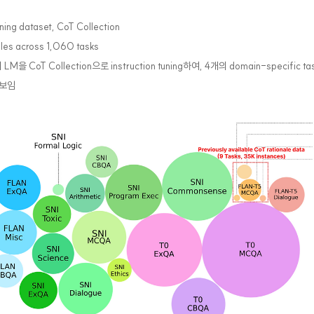
uning dataset, CoT Collection
nales across 1,060 tasks
M을 CoT Collection으로 instruction tuning하여, 4개의 domain-specific t
을 보임