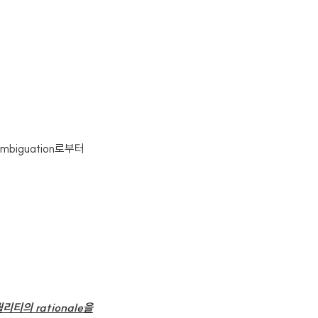
disambiguation로부터
퀄리티의 rationale을