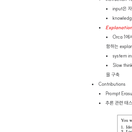
input은 
knowled
Explanation
Orca 1
함하는 expl
system i
Slow thi
을 구축
Contributions
Prompt Era
추론 관련 태스