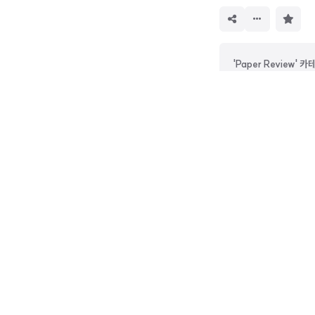
구
독
하
기
'Paper Review'
<LK Lab, Chatbot
<LK Lab, Prompt> [
chanmu