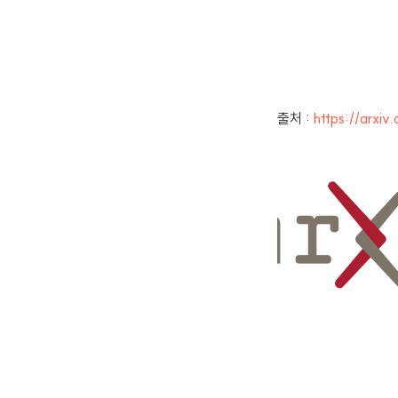
출처 :
https://arxiv