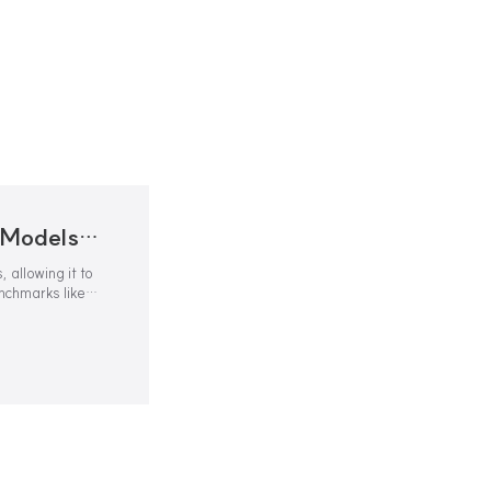
Orca 2: Teaching Small Language Models How to Reason
 allowing it to
nchmarks like
ring how