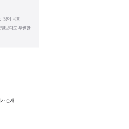
키는 것이 목표
즈 모델보다도 우월한
한계가 존재