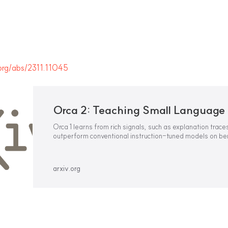
.org/abs/2311.11045
Orca 1 learns from rich signals, such as explanation traces,
outperform conventional instruction-tuned models on be
BigBench Hard and AGIEval. In Orca 2, we continue explo
improved training signals can enhance smaller LM
arxiv.org