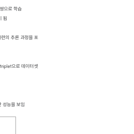
t) 쌍으로 학습
이 됨
고 일련의 추론 과정을 포
r) triplet으로 데이터셋
난 성능을 보임