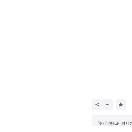
구
독
하
기
'후기' 카테고리의 다