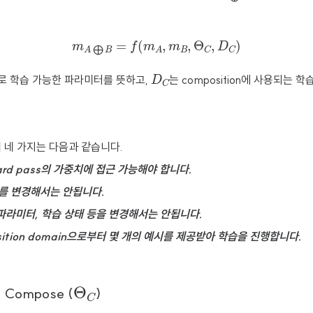
m
A
⨁
B
=
f
(
m
A
,
m
B
,
Θ
C
,
D
C
)
D
C
로 학습 가능한 파라미터를 뜻하고,
는 composition에 사용되는 
 네 가지는 다음과 같습니다.
kward pass의 가중치에 접근 가능해야 합니다.
ht를 변경해서는 안됩니다.
 파라미터, 학습 상태 등을 변경해서는 안됩니다.
sition domain으로부터 몇 개의 예시를 제공받아 학습을 진행합니다.
Θ
C
to Compose (
)