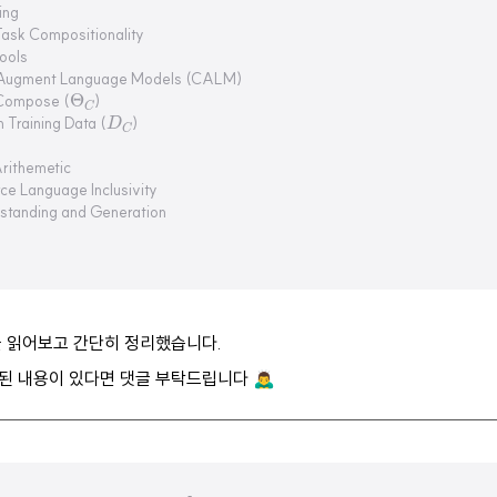
ing
Task Compositionality
ools
o Augment Language Models (CALM)
Θ
C
o Compose (
)
D
C
 Training Data (
)
Arithemetic
ce Language Inclusivity
standing and Generation
을 읽어보고 간단히 정리했습니다.
 내용이 있다면 댓글 부탁드립니다 🙇‍♂️