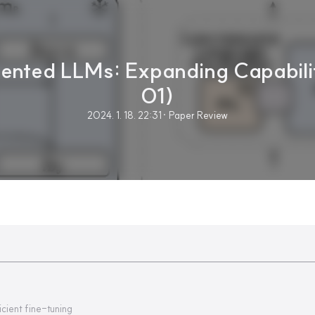
ted LLMs: Expanding Capabilit
01)
2024. 1. 18. 22:31
· Paper Review
icient fine-tuning