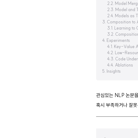
2.2. Model Merg
2.3. Model and 
2.4. Models as T
3. Composition t
3.1. Learning t
3.2. Composition
4. Experiments
4.1. Key-Value 
4.2. Low-Resour
4.3. Code Under
4.4. Ablations
5. Insights
관심있는 NLP 논문
혹시 부족하거나 잘못된