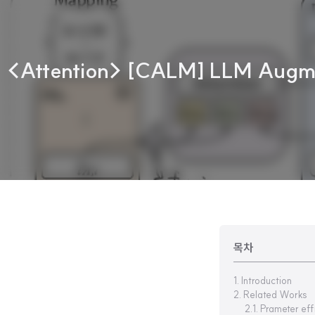
<Attention> [CALM] LLM Augmen
목차
1. Introduction
2. Related Works
2.1. Prameter eff