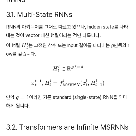
3.1. Multi-State RNNs
RNN의 아키텍쳐를 그대로 따르고 있으나, hidden state를 나타
내는 것이 vector 대신 행렬이라는 점만 다릅니다.
이 행렬
H
t
는 고정된 상수 또는 input 길이를 나타내는
g
만큼의 r
ow를 갖습니다.
l
H
t
l
∈
R
g
(
t
)
×
d
x
t
t
+
1
,
H
t
l
=
f
M
S
R
N
N
l
(
x
t
l
,
H
t
−
1
l
)
만약
g
=
1
이라면 기존 standard (single-state) RNN을 의미
하게 됩니다.
3.2. Transformers are Infinite MSRNNs