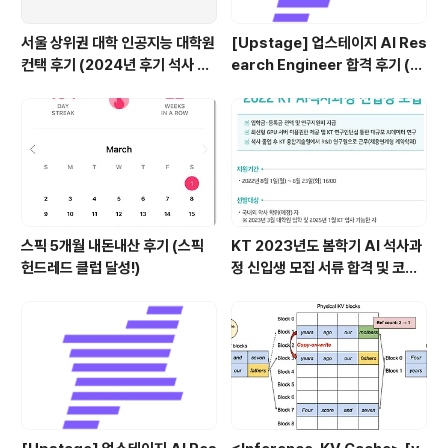
서울 상위권 대학 인공지능 대학원
[Upstage] 업스테이지 AI Res
컨택 후기 (2024년 후기 석사 지
earch Engineer 합격 후기 (정
원 목표)
규직 전환형 인턴십) (비전공자)
스픽 5개월 내돈내산 후기 (스픽
KT 2023년도 봄학기 AI 석사과
헌드레드 클럽 달성!)
정 신입생 모집 서류 합격 및 코딩
테스트/인적성 검사 후기(비전공
자)