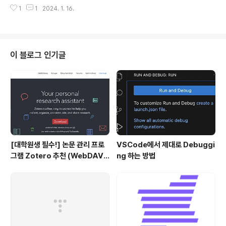
🙇‍♂️ usechatgpt init success [Mistral.AI] - Mistral
1
1
2024. 1. 16.
7B 아키텍쳐에서 각 layer를 8개의 feedforward bloc
ks (experts)로 구성한 Mixtral 8x7B 모델 (32K) - 각
layer에서 router network가 current state를 처리하
기 위한 두 개의 experts를 선정하고 두 결과물을 취합 -
각 토큰은 47B 파라미터에 대해 접근할 수 있지만 추론 단
이 블로그 인기글
계에 활용되는 것은 13B의 activa parameters 뿐임 - i
nstruction을 따르도록 tuning된 Mixtral 8x7B - Instr
uct 모델..
[대학원생 필수!] 논문 관리 프로
VSCode에서 제대로 Debuggi
그램 Zotero 추천 (WebDAV
ng 하는 방법
연결, iPad annotation 싱크 관
리)