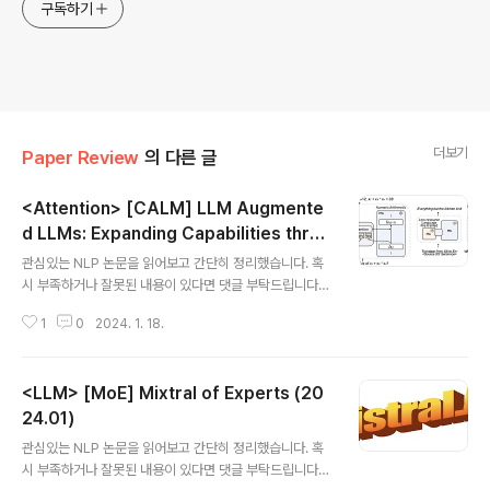
구독하기
더보기
Paper Review
의 다른 글
<Attention> [CALM] LLM Augmente
d LLMs: Expanding Capabilities throu
글 내용
gh Composition (2024.01)
관심있는 NLP 논문을 읽어보고 간단히 정리했습니다. 혹
시 부족하거나 잘못된 내용이 있다면 댓글 부탁드립니다
🙇‍♂️ usechatgpt init success [Google Research,
1
0
2024. 1. 18.
Google DeepMind] - 다른 모델 간의 cross-attenti
on을 통해 새로운 capabilities를 획득하게 하는 기법, C
ALM - Composition to Augment Language Mod
<LLM> [MoE] Mixtral of Experts (20
els - 기존 LLM은 're-using'하면서 새로운 few additi
onal parameters와 data를 사용 - 다양한 도메인과 환
24.01)
글 내용
경에 적용 가능하다는 특징(장점)을 보유 1. Introduction
관심있는 NLP 논문을 읽어보고 간단히 정리했습니다. 혹
LLM은 여러 태스크 중에서도 이전과 달리 commonsen
시 부족하거나 잘못된 내용이 있다면 댓글 부탁드립니다
se 또는 factual reas..