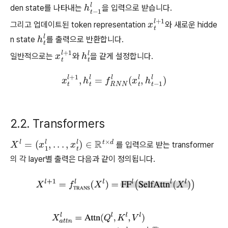
l
den state를 나타내는
h
t
을 입력으로 받습니다.
−
1
l
그리고 업데이트된 token representation
x
t
l
+
와 새로운 hidde
1
n state
h
t
를 출력으로 반환합니다.
l
일반적으로는
x
t
l
+
와
h
t
을 같게 설정합니다.
1
l
x
t
l
+
1
,
h
t
l
=
f
R
N
N
l
(
x
t
l
,
h
t
−
1
l
)
2.2. Transformers
X
l
=
(
x
1
l
,
.
.
.
,
x
t
l
)
∈
R
t
×
d
를 입력으로 받는 transformer
의 각 layer별 출력은 다음과 같이 정의됩니다.