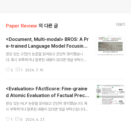
더보기
Paper Review
의 다른 글
<Document, Multi-modal> BROS: A Pr
e-trained Language Model Focusing
글 내용
on Text and Layout for Better Key Inf
관심 있는 고전(?) 논문을 읽어보고 간단히 정리했습니
ormation Extraction from Documents
다. 혹시 부족하거나 잘못된 내용이 있다면 댓글 부탁드립
(2021.08) (AAAI 2022)
니다 🙇‍♂️usechatgpt init success[Naver Clova, KA
2
1
2024. 7. 19.
IST, LBox, Upstage]- Key information extraction
(KIE) 태스크를 잘 처리하기 위해 text와 layout을 효과적
으로 결합하는 방식을 고안- BROS (BERT Relying On
<Evaluation> FActScore: Fine-graine
Spatiality): text를 2D 공간에서 relative position en
coding 하고 area-masking strategy를 적용- 현실
d Atomic Evaluation of Factual Precis
글 내용
세계에서 다루기 어려운 두 가지의 문제(incorrect text
ion in Long Form Text Generation (2
관심 있는 NLP 논문을 읽어보고 간단히 정리했습니다. 혹
ordering, fewer downstream examples)에도 강건
023.05)
시 부족하거나 잘못된 내용이 있다면 댓글 부탁드립니다
함..
🙇‍♂️Published as a main conference paper at EM
1
0
2024. 6. 27.
NLP 2023. Code available at this URLusechatgp
t init success[University of Washington, AI2, Met