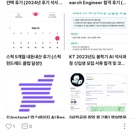
컨택 후기 (2024년 후기 석사 지
earch Engineer 합격 후기 (정
원 목표)
규직 전환형 인턴십) (비전공자)
스픽 5개월 내돈내산 후기 (스픽
KT 2023년도 봄학기 AI 석사과
헌드레드 클럽 달성!)
정 신입생 모집 서류 합격 및 코딩
테스트/인적성 검사 후기(비전공
자)
[Upstage] 업스테이지 AI Res
[비전공자 취업 회고록] 영어영문
earch Engineer 정규직 전환
학 전공자가 데이터 사이언티스트
1
0
합격후기 (비전공자)
가 되기까지는 1년이 걸렸다(fea