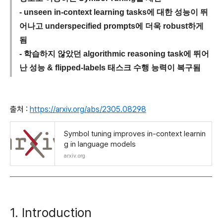
- unseen in-context learning tasks에 대한 성능이 뛰
어나고 underspecified prompts에 더욱 robust하게
됨
- 학습하지 않았던 algorithmic reasoning task에 뛰어
난 성능 & flipped-labels 태스크 수행 능력이 복구됨
출처 :
https://arxiv.org/abs/2305.08298
Symbol tuning improves in-context learnin
g in language models
arxiv.org
1. Introduction