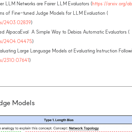
r LLM Networks are Fairer LLM Evaluators (
https://arxiv.org/
ons of Fine-tuned Judge Models for LLM Evaluation (
abs/2403.02839
)
ed AlpacaEval: A Simple Way to Debias Automatic Evaluators (
/abs/2404.04475
)
luating Large Language Models at Evaluating Instruction Followi
abs/2310.07641
)
udge Models