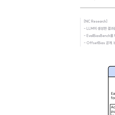
[NC Research]
- LLM이 생성한 결과
- EvalBiasBench
- OffsetBias 공