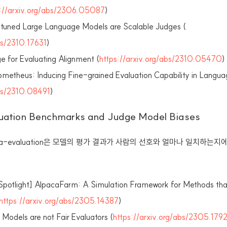
s://arxiv.org/abs/2306.05087
)
tuned Large Language Models are Scalable Judges (
bs/2310.17631
)
e for Evaluating Alignment (
https://arxiv.org/abs/2310.05470
)
metheus: Inducing Fine-grained Evaluation Capability in Langua
abs/2310.08491
)
luation Benchmarks and Judge Model Biases
a-evaluation은 모델의 평가 결과가 사람의 선호와 얼마나 일치하는지
potlight] AlpacaFarm: A Simulation Framework for Methods tha
https://arxiv.org/abs/2305.14387
)
Models are not Fair Evaluators (
https://arxiv.org/abs/2305.179