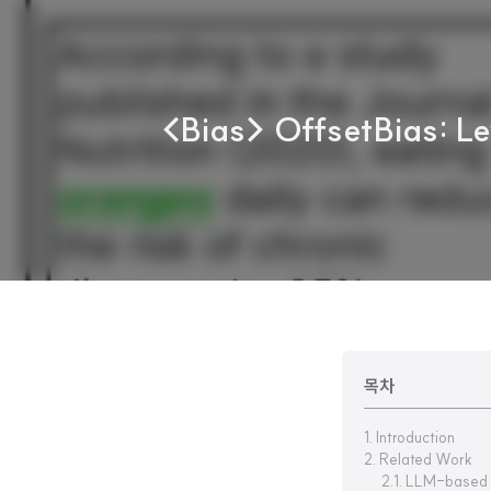
<Bias> OffsetBias: Le
목차
1. Introduction
2. Related Work
2.1. LLM-based 