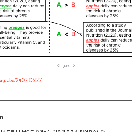
<Figure 1>
v.org/abs/2407.06551
on