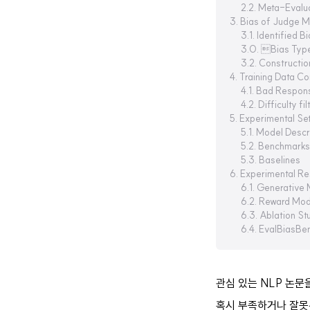
2.2. Meta-Eval
3. Bias of Judge 
3.1. Identified B
3.0. Bias T
3.2. Constructi
4. Training Data Co
4.1. Bad Respon
4.2. Difficulty fil
5. Experimental Se
5.1. Model Descr
5.2. Benchmarks
5.3. Baselines
6. Experimental Re
6.1. Generative
6.2. Reward Mod
6.3. Ablation St
6.4. EvalBiasBe
관심 있는 NLP 논
혹시 부족하거나 잘못된