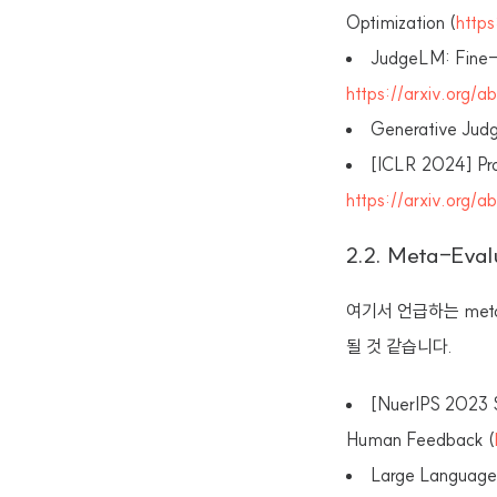
Optimization (
http
JudgeLM: Fine-
https://arxiv.org/a
Generative Judg
[ICLR 2024] Pro
https://arxiv.org/
2.2. Meta-Eva
여기서 언급하는 met
될 것 같습니다.
[NuerIPS 2023 S
Human Feedback (
Large Language 