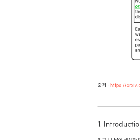
출처 :
https://arxi
1. Introducti