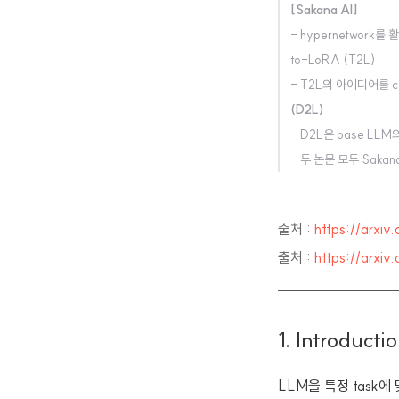
[Sakana AI]
- hypernetwork를
to-LoRA (T2L)
- T2L의 아이디어를 cont
(D2L)
- D2L은 base LLM의
- 두 논문 모두 Saka
출처 :
https://arxi
출처 :
https://arxi
1. Introducti
LLM을 특정 task에