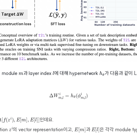
l
h
θ
m
 module
과 layer index
에 대해 hypernetwork
가 다음과 같이 
m
l
h
θ
Δ
W
m
,
l
i
=
h
θ
(
ϕ
m
,
l
i
)
Δ
=
(
)
i
i
W
h
ϕ
,
,
θ
m
l
m
l
t
[
f
(
z
i
)
,
E
[
m
]
,
E
[
l
]
]
인데요.
t
[
(
)
,
[
]
,
[
]
]
i
f
z
E
m
E
l
E
[
m
]
E
[
l
]
z
i
tion
의 vector representation이고,
과
은 각각 module typ
[
]
[
]
i
z
E
m
E
l