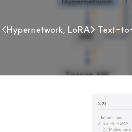
<Hypernetwork, LoRA> Text-to
목차
1. Introduction
2. Text-to-LoRA
2.1. Motivation 