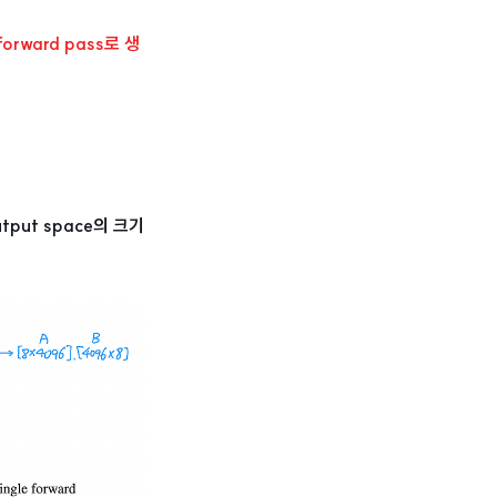
forward pass로 생
utput space의 크기