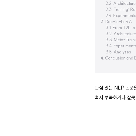
2.2. Architecture
2.3. Training: R
2.4. Experiment
3. Doc-to-LoRA
3.1. From T2L 
3.2. Architecture
3.3. Meta-Train
3.4. Experiment
3.5. Analyses
4. Conclusion and 
관심 있는 NLP 논
혹시 부족하거나 잘못된