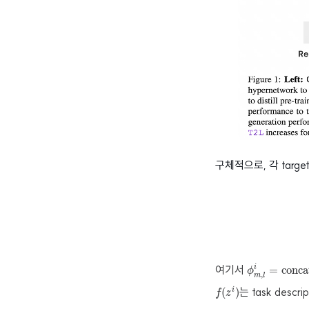
구체적으로, 각 target
ϕ
m
,
l
i
=
conca
여기서
=
conca
i
ϕ
,
m
l
f
(
z
i
)
는 task descrip
(
)
i
f
z