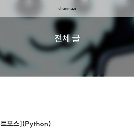
chanmuzi
전체 글
루트포스](Python)