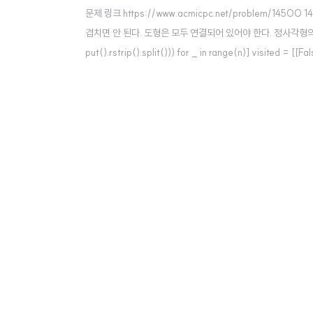
문제 링크 https://www.acmicpc.net/problem
겹치면 안 된다. 도형은 모두 연결되어 있어야 한다. 정사각형의 변 www.acmicp
put().rstrip().split())) for _ in range(n)] visited =