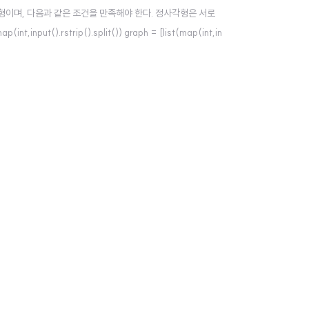
붙인 도형이며, 다음과 같은 조건을 만족해야 한다. 정사각형은 서로
put().rstrip().split()) graph = [list(map(int,in