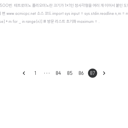
/14500 14500번: 테트로미노 폴리오미노란 크기가 1×1인 정사각형을 여러 개 이어서 
c.net 소스 코드 import sys input = sys.stdin.readline n,m = map(int,in
 [[False] * m for _ in range(n)] # 방문 리스트 초기화 maximum = ..
이
다
1
···
84
85
86
87
전
음