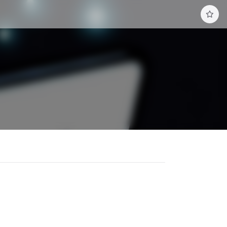
구
독
하
기