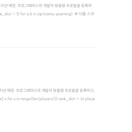
택 기반의 포지션 매칭. 프로그래머스의 개발자 맞춤형 프로필을 등록하
ict = {} for a,b in zip(name,yearning): # 이름:스코
택 기반의 포지션 매칭. 프로그래머스의 개발자 맞춤형 프로필을 등록하고,
or x in range(len(players))} rank_dict = {x:playe