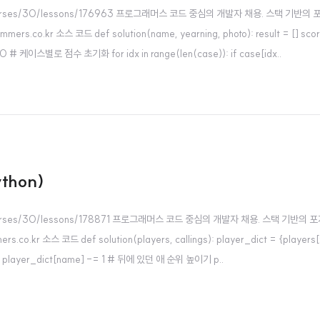
learn/courses/30/lessons/176963 프로그래머스 코드 중심의 개발자 채용. 스
kr 소스 코드 def solution(name, yearning, photo): result = [] score_d
 0 # 케이스별로 점수 초기화 for idx in range(len(case)): if case[idx..
hon)
learn/courses/30/lessons/178871 프로그래머스 코드 중심의 개발자 채용. 스
스 코드 def solution(players, callings): player_dict = {players[x]:x f
lings: player_dict[name] -= 1 # 뒤에 있던 애 순위 높이기 p..