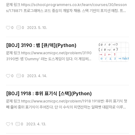
글 내용
문제 링크 https://school.programmers.co.kr/learn/courses/30/lesson
s/178871 프로그래머스 코드 중심의 개발자 채용. 스택 기반의 포지션 매칭. 프로
그래머스의 개발자 맞춤형 프로필을 등록하고, 나와 기술 궁합이 잘 맞는 기업들을
매칭 받으세요. programmers.co.kr 소스 코드 def solution(players, calling
작성시간
0
0
2023. 5. 10.
s): player_dict = {players[x]:x for x in range(len(players))} rank_dict =
{x:players[x] for x in range(len(players))} for name in callings: player_
dict[name] -= 1 # 뒤에 있던 애 순위 높이기 p..
[BOJ] 3190 : 뱀 [큐/덱](Python)
글 내용
문제 링크 https://www.acmicpc.net/problem/3190
3190번: 뱀 'Dummy' 라는 도스게임이 있다. 이 게임에는
뱀이 나와서 기어다니는데, 사과를 먹으면 뱀 길이가 늘어
난다. 뱀이 이리저리 기어다니다가 벽 또는 자기자신의 몸
작성시간
0
0
2023. 4. 14.
과 부딪히면 게임이 끝난다. 게임 www.acmicpc.net 소
스 코드 from collections import deque def main():
n = int(input()) board = [[0 for _ in range(n)] for _
[BOJ] 1918 : 후위 표기식 [스택](Python)
in range(n)] k = int(input()) for _ in range(k): r, c =
글 내용
map(int, input().split()) board[r-1][c-1] = -1 # 사과
문제 링크 https://www.acmicpc.net/problem/1918 1918번: 후위 표기식 첫
위치 기록 turns..
째 줄에 중위 표기식이 주어진다. 단 이 수식의 피연산자는 알파벳 대문자로 이루어
지며 수식에서 한 번씩만 등장한다. 그리고 -A+B와 같이 -가 가장 앞에 오거나 AB
와 같이 *가 생략되는 등의 www.acmicpc.net 소스 코드 def main(): formula
작성시간
1
0
2023. 4. 13.
= list(input()) stack = [] # 연산자, 괄호가 담길 스택 answer = '' for tmp in fo
rmula: if tmp.isalpha(): # 문자는 바로 정답 문자열에 추가 answer += tmp eli