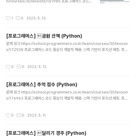
n/courses/30/lessons/161989 프로그래머스 코드
중심의 개발자 채용. 스택 기반의 포지션 매칭. 프로그래머
스의 개발자 맞춤형 프로필을 등록하고, 나와 기술 궁합이
작성시간
1
0
2023. 5. 13.
잘 맞는 기업들을 매칭 받으세요. programmers.co.kr
소스 코드 def solution(n, m, section): if len(sectio
n) == 1: return 1 mini,maxi = section[0],section[-
[프로그래머스] 공원 산책 (Python)
1] # 최소, 최대 cover = mini + m - 1 # 지금까지 칠한
글 내용
위치 cnt = 1 for i in range(len(section)): if cover >
문제 링크 https://school.programmers.co.kr/learn/courses/30/lesson
= section[i]: # 현재 위치가 이..
s/172928 프로그래머스 코드 중심의 개발자 채용. 스택 기반의 포지션 매칭. 프로
그래머스의 개발자 맞춤형 프로필을 등록하고, 나와 기술 궁합이 잘 맞는 기업들을
매칭 받으세요. programmers.co.kr 소스 코드 def solution(park, routes): f
작성시간
0
0
2023. 5. 12.
or row in range(len(park)): for col in range(len(park[0])): if park[row]
[col] == 'S': # 시작점 찾기 cur_x,cur_y = row,col break directions = {'E':
(0,1), 'S':(1,0), 'W':(0,-1), 'N':(-1,0)..
[프로그래머스] 추억 점수 (Python)
글 내용
문제 링크 https://school.programmers.co.kr/learn/courses/30/lesson
s/176963 프로그래머스 코드 중심의 개발자 채용. 스택 기반의 포지션 매칭. 프로
그래머스의 개발자 맞춤형 프로필을 등록하고, 나와 기술 궁합이 잘 맞는 기업들을
매칭 받으세요. programmers.co.kr 소스 코드 def solution(name, yearnin
작성시간
0
0
2023. 5. 11.
g, photo): result = [] score_dict = {} for a,b in zip(name,yearning): # 이
름:스코어 딕셔너리 score_dict[a] = b for case in photo: tmp = 0 # 케이스
별로 점수 초기화 for idx in range(len(case)): if case[idx..
[프로그래머스] 달리기 경주 (Python)