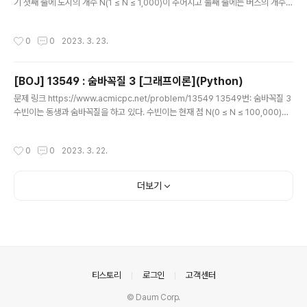
기 첫째 줄에 도시의 개수 N(1 ≤ N ≤ 1,000)이 주어지고 둘째 줄에는 버스의 개수
M(1 ≤ M ≤ 100,000)이 주어진다. 그리고 셋째 줄부터 M+2줄까지 다음과 같은
버스의 정보가 주어진다. 먼저 처음에는 그 www.acmicpc.net 소스 코드 import
작성시간
0
0
2023. 3. 23.
sys from heapq import heappush, heappop def main(): n = int(input())
m = int(input()) graph = [[] for _ in range(n+1)] distance = [10**9] * (n
+1) # 최댓값으로 초기화 for _ in range(m): a, b, c ..
[BOJ] 13549 : 숨바꼭질 3 [그래프이론](Python)
글 내용
문제 링크 https://www.acmicpc.net/problem/13549 13549번: 숨바꼭질 3
수빈이는 동생과 숨바꼭질을 하고 있다. 수빈이는 현재 점 N(0 ≤ N ≤ 100,000)에
있고, 동생은 점 K(0 ≤ K ≤ 100,000)에 있다. 수빈이는 걷거나 순간이동을 할 수
있다. 만약, 수빈이의 위치가 X일 www.acmicpc.net 소스 코드 import heapq
작성시간
0
0
2023. 3. 22.
def main(): n,k = map(int,input().split()) limit = 10**5 + 1 # 최댓값 INF = 1
0**9 # 비용 초기화 arr = [INF] * (limit+1) arr[n] = 0 hq = [] heapq.heapp
ush(hq, (0,n)) while hq: # 다익스트라 cost..
더보기
의안내
티스토리
로그인
고객센터
© Daum Corp.