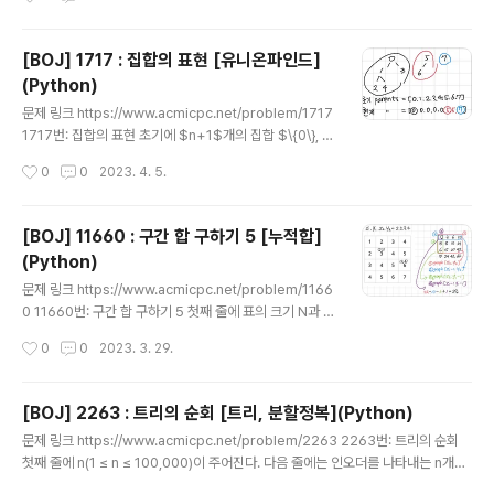
it()))) m = int(input()) low, high = 0, max(nums) # 최소, 최대 answer = 0 #
최종 정답 저장 while low
[BOJ] 1717 : 집합의 표현 [유니온파인드]
(Python)
글 내용
문제 링크 https://www.acmicpc.net/problem/1717
1717번: 집합의 표현 초기에 $n+1$개의 집합 $\{0\}, \
{1\}, \{2\}, \dots , \{n\}$이 있다. 여기에 합집합 연산과,
작성시간
0
0
2023. 4. 5.
두 원소가 같은 집합에 포함되어 있는지를 확인하는 연산
을 수행하려고 한다. 집합을 표현하는 프로그램을 작 ww
w.acmicpc.net 소스 코드 import sys sys.setrecur
[BOJ] 11660 : 구간 합 구하기 5 [누적합]
sionlimit(10**6) def main(): n, m = map(int, input
(Python)
().split()) parents = [x for x in range(n+1)] # 부모
글 내용
노드 저장 def find(x): # 부모 찾기 if parents[x] != x:
문제 링크 https://www.acmicpc.net/problem/1166
# 자기자신과 같아질 때까지 par..
0 11660번: 구간 합 구하기 5 첫째 줄에 표의 크기 N과 합
을 구해야 하는 횟수 M이 주어진다. (1 ≤ N ≤ 1024, 1 ≤
작성시간
0
0
2023. 3. 29.
M ≤ 100,000) 둘째 줄부터 N개의 줄에는 표에 채워져 있
는 수가 1행부터 차례대로 주어진다. 다음 M개의 줄에는
네 www.acmicpc.net 소스 코드 import sys def mai
[BOJ] 2263 : 트리의 순회 [트리, 분할정복](Python)
n(): n, m = map(int, input().split()) graph = [[0] * (n
글 내용
문제 링크 https://www.acmicpc.net/problem/2263 2263번: 트리의 순회
+1)] for _ in range(n): nums = [0] + list(map(int, s
첫째 줄에 n(1 ≤ n ≤ 100,000)이 주어진다. 다음 줄에는 인오더를 나타내는 n개의
ys.stdin.readline().strip().split())) graph.append
자연수가 주어지고, 그 다음 줄에는 같은 식으로 포스트오더가 주어진다. www.ac
(nums) for r..