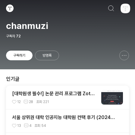
검색하기
티스토리
chanmuzi
구독자
72
구독하기
방명록
신고하기 레이어
열기
인기글
[대학원생 필수!] 논문 관리 프로그램 Zoter
o 추천 (WebDAV 연결, iPad annotation
12
28
조회
221
싱크 관리)
서울 상위권 대학 인공지능 대학원 컨택 후기 (2024년
후기 석사 지원 목표)
13
4
조회
54