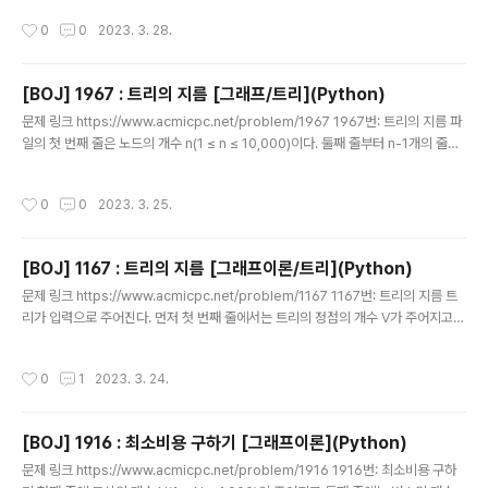
micpc.net 소스 코드 import sys sys.setrecursionlimit(10**6) def main
작성시간
0
0
2023. 3. 28.
(): n = int(input()) in_order = list(map(int, input().split())) post_order = li
st(map(int, input().split())) position = [0] * (n+1) for i in range(n): positi
on[in_order[i]] = i #..
[BOJ] 1967 : 트리의 지름 [그래프/트리](Python)
글 내용
문제 링크 https://www.acmicpc.net/problem/1967 1967번: 트리의 지름 파
일의 첫 번째 줄은 노드의 개수 n(1 ≤ n ≤ 10,000)이다. 둘째 줄부터 n-1개의 줄에
각 간선에 대한 정보가 들어온다. 간선에 대한 정보는 세 개의 정수로 이루어져 있다.
첫 번째 정수는 간선이 연 www.acmicpc.net 소스 코드 import sys sys.setre
작성시간
0
0
2023. 3. 25.
cursionlimit(10**6) def main(): n = int(input()) visited = [False] * (n+1)
distance = [0] * (n+1) graph = [[] for _ in range(n+1)] for _ in range(n-
1): parent, child, weight = map(..
[BOJ] 1167 : 트리의 지름 [그래프이론/트리](Python)
글 내용
문제 링크 https://www.acmicpc.net/problem/1167 1167번: 트리의 지름 트
리가 입력으로 주어진다. 먼저 첫 번째 줄에서는 트리의 정점의 개수 V가 주어지고
(2 ≤ V ≤ 100,000)둘째 줄부터 V개의 줄에 걸쳐 간선의 정보가 다음과 같이 주어
진다. 정점 번호는 1부터 V까지 www.acmicpc.net 소스 코드 import sys sys.s
작성시간
0
1
2023. 3. 24.
etrecursionlimit(10**6) def main(): v = int(input()) graph = [[] for _ in ra
nge(v+1)] visited = [False] * (v+1) distances = [0] * (v+1) for _ in rang
e(v): # 그래프 입력 받기 temp = list(map(int..
[BOJ] 1916 : 최소비용 구하기 [그래프이론](Python)
글 내용
문제 링크 https://www.acmicpc.net/problem/1916 1916번: 최소비용 구하