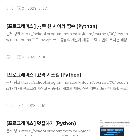
중심의 개발자 채용. 스택 기반의 포지션 매칭. 프로그래머
작성시간
0
0
2023. 5. 27.
스의 개발자 맞춤형 프로필을 등록하고, 나와 기술 궁합이
잘 맞는 기업들을 매칭 받으세요. programmers.co.kr
소스 코드 def solution(sequence, k): l = len(seque
[프로그래머스] 두 원 사이의 정수 (Python)
nce) result = [] tmp = sequence[0] # 초깃값 right
글 내용
문제 링크 https://school.programmers.co.kr/learn/courses/30/lesson
= 0 for left in range(l): while (right < l-1) and (tmp
s/181187#qna 프로그래머스 코드 중심의 개발자 채용. 스택 기반의 포지션 매칭.
< k): # 범위 만족 & 부분합이 k보다 작을 때 right += 1 t
프로그래머스의 개발자 맞춤형 프로필을 등록하고, 나와 기술 궁합이 잘 맞는 기업들
mp += sequence[right] # 오른..
을 매칭 받으세요. programmers.co.kr 소스 코드 import math def solution
작성시간
0
0
2023. 5. 18.
(r1, r2): answer = 0 for x in range(1,r2+1): max_r1 = 0 if x > r1 else (r1*
*2-x**2) ** 0.5 # r1 이상 y max_r2 = (r2**2-x**2) ** 0.5 # r2 이하 y a
nswer += math.floor(max_r2) - math.ceil(m..
[프로그래머스] 요격 시스템 (Python)
글 내용
문제 링크 https://school.programmers.co.kr/learn/courses/30/lesson
s/181188 프로그래머스 코드 중심의 개발자 채용. 스택 기반의 포지션 매칭. 프로그
래머스의 개발자 맞춤형 프로필을 등록하고, 나와 기술 궁합이 잘 맞는 기업들을 매
칭 받으세요. programmers.co.kr 소스 코드 def solution(targets): answer
작성시간
0
1
2023. 5. 16.
= 0 targets.sort(key=lambda x: x[1]) # end 기준으로 정렬 s = e = 0 for st
art,end in targets: if start >= e: # 현재 시작점이 선이 끊기는 점 이후에 위치하
는 경우 answer += 1 # 새로 선 그으며 업데이트 e = end return answ..
[프로그래머스] 덧칠하기 (Python)
글 내용
문제 링크 https://school.programmers.co.kr/lear