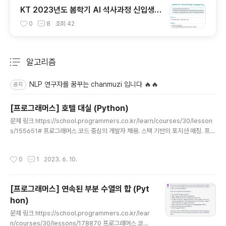
KT 2023년도 봄학기 AI 석사과정 신입생
모집 서류 합격 및 코딩 테스트/인적성 검사
0
8
조회
42
후기(비전공자)
알고리즘
분류 전체보기
주요 글 목록
NLP 연구자를 꿈꾸는 chanmuzi 입니다 🔥🔥
공지
[프로그래머스] 호텔 대실 (Python)
글 내용
문제 링크 https://school.programmers.co.kr/learn/courses/30/lesson
s/155651# 프로그래머스 코드 중심의 개발자 채용. 스택 기반의 포지션 매칭. 프로
그래머스의 개발자 맞춤형 프로필을 등록하고, 나와 기술 궁합이 잘 맞는 기업들을
매칭 받으세요. programmers.co.kr 소스 코드 def solution(book_time): ta
작성시간
0
1
2023. 6. 10.
ble =[] room = 0 # 방 개수 for start,end in book_time: table.append([in
t(start[:2])*60 + int(start[3:]), 1]) # 시작 table.append([int(end[:2])*60
+ int(end[3:])+10, 0]) # 종료 table.sort() ..
[프로그래머스] 연속된 부분 수열의 합 (Pyt
hon)
글 내용
문제 링크 https://school.programmers.co.kr/lear
n/courses/30/lessons/178870 프로그래머스 코드