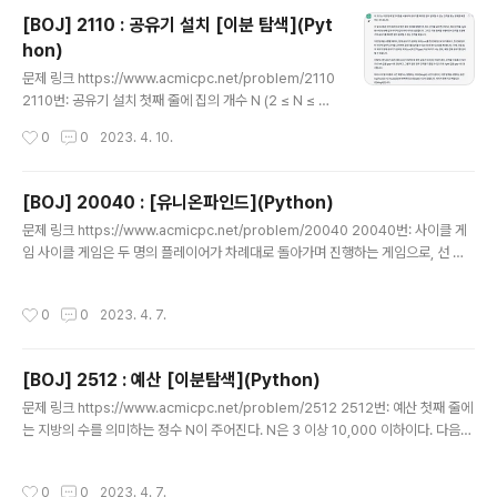
f tmp == '(': # 여는 괄호는 스택에 추가 stack.append(tmp) elif tmp =..
[BOJ] 2110 : 공유기 설치 [이분 탐색](Pyt
hon)
글 내용
문제 링크 https://www.acmicpc.net/problem/2110
2110번: 공유기 설치 첫째 줄에 집의 개수 N (2 ≤ N ≤ 20
0,000)과 공유기의 개수 C (2 ≤ C ≤ N)이 하나 이상의
작성시간
0
0
2023. 4. 10.
빈 칸을 사이에 두고 주어진다. 둘째 줄부터 N개의 줄에는
집의 좌표를 나타내는 xi (0 ≤ xi ≤ 1,000,000,000)가
www.acmicpc.net 소스 코드 import sys def main
[BOJ] 20040 : [유니온파인드](Python)
(): N,C = map(int, input().split()) house = [] for _ in
글 내용
문제 링크 https://www.acmicpc.net/problem/20040 20040번: 사이클 게
range(N): house.append(int(sys.stdin.readline().
임 사이클 게임은 두 명의 플레이어가 차례대로 돌아가며 진행하는 게임으로, 선 플
strip())) house.sort() answer = 0 left, right = 1, ho
레이어가 홀수 번째 차례를, 후 플레이어가 짝수 번째 차례를 진행한다. 게임 시작 시
use[-1..
0 부터 n − 1 까지 고유한 www.acmicpc.net 소스 코드 import sys sys.setre
작성시간
0
0
2023. 4. 7.
cursionlimit(10**6) def main(): n, m = map(int, sys.stdin.readline().stri
p().split()) parents = [x for x in range(n)] # 부모 노드 리스트 def root(x): if
x != parents[x]: # 자기 자신이 될 때까지 재귀 parents..
[BOJ] 2512 : 예산 [이분탐색](Python)
글 내용
문제 링크 https://www.acmicpc.net/problem/2512 2512번: 예산 첫째 줄에
는 지방의 수를 의미하는 정수 N이 주어진다. N은 3 이상 10,000 이하이다. 다음
줄에는 각 지방의 예산요청을 표현하는 N개의 정수가 빈칸을 사이에 두고 주어진다.
이 값들은 모두 1 이상 www.acmicpc.net 소스 코드 import sys def main(): n
작성시간
0
0
2023. 4. 7.
= int(input()) nums = sorted(list(map(int, sys.stdin.readline().strip().spl