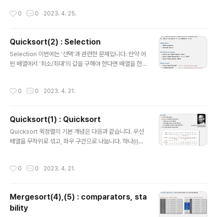
라면 도시를 기준으로 정렬하게 되는 것이죠. 원래는 중복
작성시간
0
0
2023. 4. 25.
된 key를 포함하는 데이터에 대해 퀵정렬을 수행하는 경
우 quadratic(2차) 시간이 걸린다는 문제점이 있었으나,
병합 정렬을 이용하여 그 시간을 획기적으로 줄일 수 있게
Quicksort(2) : Selection
되었죠. Duplicate keys: the problem 하지만 일반적
글 내용
인 병합 정렬 방식을 적용하게 되면, key가 모두 동일한 경
Selection 이번에는 '선택'과 관련한 문제입니다. 만약 어
우에 대해서는 quadratic 시간이 소요될 것입니다. 이를
떤 배열에서 '최소/최대'의 값을 구해야 한다면 배열을 한
방지하기 위해 paritioning item(기준 아이템)과 동일한
번만 쭉 훑으면서 최소/최대의 값을 저장하면 되기 때문에
것이 확인되는 순간 작업을 멈춰서 Nl..
선형 시간이 필요할 것입니다. 즉, N만큼의 시간이 소요되
작성시간
0
0
2023. 4. 21.
죠. 하지만 배열에서 k번째의 값을 구하려면 이는 단순히
한 번 훑어보는 것으로 판단할 수 있는 문제가 아니게 됩니
다. 정렬 후 k번째 값을 가져오면 되지만 이는 linearithmi
Quicksort(1) : Quicksort
c, 즉 NlogN만큼의 시간이 필요한 작업입니다. 뭔가 비슷
글 내용
한듯 비슷하지 않은 두 방식에 대해서, 후자도 선형 시간으
Quicksort 퀵정렬의 기본 개념은 다음과 같습니다. 우선
로 처리할 수 있지 않을까? 라는게 과거 학자들의 궁금증이
배열을 무작위로 섞고, 좌우 구간으로 나눕니다. 하나(i)는
었습니다. Quick-select import random def partiti
왼쪽에서 오른쪽으로 이동하고, 나머지(j)는 오른쪽에서 왼
on(a, lo, hi): i, j =..
쪽으로 이동합니다. i는 기준(partitioning element)보
작성시간
0
0
2023. 4. 21.
다 큰 값이 나오면, j는 기준보다 작은 값이 나오면 이동을
멈춥니다. 두 값을 교환합니다. 위 과정을 반복합니다. 퀵정
렬은 합병 정렬이 그 자체로 수행되기 전에 분할하는 것과
Mergesort(4),(5) : comparators, sta
달리, 퀵정렬은 분할마다 정렬이 수행된다는 차이점이 있
bility
습니다. Quicksort partitioning demo Quicksort: J
글 내용