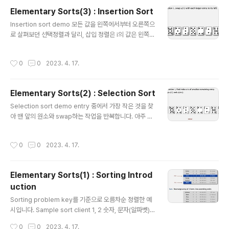
기지만 간격이 크면 부분 정렬된 배열의 크기 자체는 작습
Elementary Sorts(3) : Insertion Sort
니다. 반대로 간격이 작으면 작을수록 배열 전체가 정렬된
글 내용
상태에 가까워집니다. Shellsort example: increment
Insertion sort demo 모든 값을 왼쪽에서부터 오른쪽으
s 7, 3, 1 Shellsort: intuition 그렇다면 이 논리가 어떻게
로 살펴보던 선택정렬과 달리, 삽입 정렬은 i의 값은 왼쪽에
적용 가능한 것일까요? 바로 작은 간격으로 h 정렬을 수행
서 오른쪽으로 이동하지만, j의 값은 오른쪽에서 왼쪽으로
했을 때도 큰 간격의 h 정렬..
이동합니다. j는 0부터 i-1까지의 값이 되는데, 리스트에서
작성시간
0
0
2023. 4. 17.
i 번째 값보다 큰 값이 있다면 교환하는 작업을 반복적으로
수행합니다. Insertion sort inner loop n = len(a) for
i in range(n): for j in range(i-1,0,-1): if a[j] < a[j-1]:
Elementary Sorts(2) : Selection Sort
a[j],a[j-1] = a[j-1],a[j] else: break 삽입 정렬을 파이
글 내용
썬으로 구현한 것은 위와 같습니다. 중간에 더 작은 값을 만
Selection sort demo entry 중에서 가장 작은 것을 찾
나게 되어 정렬이 보장되는 경우 break를 통해 반복문을
아 맨 앞의 원소와 swap하는 작업을 반복합니다. 아주 간
탈출합니다. I..
단한 정렬 중 하나인 '선택 정렬'입니다. 결과적으로 왼쪽의
원소가 오른쪽보다 반드시 작은, 오름차순 정렬이 수행됩
작성시간
0
0
2023. 4. 17.
니다. Selection sort inner loop n = len(a) for i in r
ange(n): minimum = i for j in range(i+1, n): if a[j] <
a[minimum]: minimum = j a[i],a[minimum] = a[mi
Elementary Sorts(1) : Sorting Introd
nimum],a[i] 파이썬으로 선택 정렬을 구현하면 위와 같습
uction
니다. 이중 for문 내에서 가장 작은 값의 인덱스를 minimu
글 내용
m에 저장하고, 마지막에 이를 맨 앞의 값과 교환하는 방식
Sorting problem key를 기준으로 오름차순 정렬한 예
입니다. S..
시입니다. Sample sort client 1, 2 숫자, 문자(알파벳)를
기준으로 정렬한 예시입니다. Sample sort client 3 dir
작성시간
0
0
2023. 4. 17.