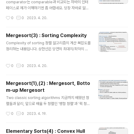
ava code for partitioning, Java implementation
comparator는 comparable과 비교되는 자바의 인터
def partition(a, lo, hi): i, j = lo, ..
페이스로 제가 이해하기엔 좀 어렵네요. 당장 자바로 알고
리즘을 풀이할 것도 아니라서 과감히 패스하겠습니다! Sta
작성시간
0
0
2023. 4. 20.
bility 때로는 정렬 기준(key)이 여러 개가 될 수도 있습니
다. 예를 들어 이름을 기준으로 정렬한 다음, 2번째 열의 숫
자를 기준으로 정렬하고 싶을 수도 있다는 것이죠. 하지만
Mergesort(3) : Sorting Complexity
두 번째 열을 기준으로 정렬하는 순간 이름 기준의 정렬이
글 내용
Complexity of sorting 정렬 알고리즘의 계산 복잡도를
깨지는 것을 원하지 않을 수도 있습니다. 즉, 두 번째 정렬
정리하는 내용입니다. 상한선은 당연히 최대치/최악의 경
을 수행하더라도 기존의 정렬이 유지되길 원하는 경우 어
우를 나타내고 있으므로 guarantee라는 표현이 쓰였습
떻게 이를 구현할 수 있을까요? Stability: insertion sor
니다. 하한선은 이보다 더 좋을 수 없는 최선의 경우가 증명
t 삽입 정렬은 정렬이 수행되는 매 스텝(i)에서 이전에 정렬
작성시간
0
0
2023. 4. 20.
된 것을 뜻합니다. 최적 알고리즘은 X라는 문제에 대해 최
된 것들은 건드리지 않습니다. 비교 대상이 더 ..
선의 것으로 증명된 경우에 해당하며 상한선과 하한선 사
이에 위치합니다. Decision tree (for 3 distinct a, b, a
Mergesort(1),(2) : Mergesort, Botto
nd c) 의사 결정 나무를 통해 정렬에 대한 결정을 시각화할
m-up Mergesort
수 있습니다. 여기서는 각 비교를 합쳐 맨 마지막에 세 개의
글 내용
값을 비교한 결과물을 얻어낼 수 있음을 보여주고 있습니
Two classic sorting algorithms 지금까지 배웠던 정
다. 트리의 높이는 비교를 가장 많이 해야 하는 최악의 경우
렬들과 달리, 앞으로 배울 두 정렬인 '병합 정렬'과 '퀵 정
를 뜻하게 됩니다. Compare-base..
렬'은 엄청나게 효율적이고 지금까지도 널리 쓰이는 공신
작성시간
0
0
2023. 4. 19.
력 있는 알고리즘입니다. Mergesort 병합 정렬의 기본
아이디어는, 배열을 반으로 쪼개고 그 결과를 합치는 작업
을 재귀적으로 반복하는 것입니다. Abstract in-place
Elementary Sorts(4) : Convex Hull
merge demo 캡쳐본이라 영상이 아니지만, 방법은 이렇