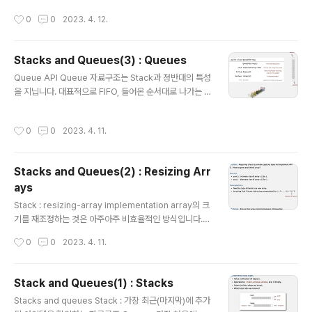
e error를 지양하고 compile 단계에서 에러가 발생하도
작성시간
0
0
2023. 4. 12.
록 하는 장치라고 볼 수 있습니다. 어떤 프로그램이 곧 pro
duct라고 생각하면, 고객에게 전달된 뒤에 문제가 발생하
는 것보다 내 손에 있을 때 발생하는 것이 낫겠죠. 그래서
Stacks and Queues(3) : Queues
사전에 정해진 일반적인 형태 등을 정해놓은 것이 generi
글 내용
c, 그리고 파이썬에서는 type hint라고 이해하면 될 것 같
Queue API Queue 자료구조는 Stack과 정반대의 특성
습니다. Generic stack: linked-list implementation
을 지닙니다. 대표적으로 FIFO, 들어온 순서대로 나가는 특
generic type name을 사용해서 기존의 코드를 개선한
성을 지니고 있죠. Queue: linked-list representatio
예시입..
n 파이썬에서는 포인터라는 개념이 없기 때문에 더욱 어색
작성시간
0
0
2023. 4. 11.
하지만 개념은 간단한 것 같습니다. 아이템을 추가할 때는
맨 앞에, 제거할 때는 맨 뒤에서 하다보니 가리키는 주소값
이 두 군데여야 한다는 것입니다. Queue dequeue: link
Stacks and Queues(2) : Resizing Arr
ed-list implementation Queue: linked-list imple
ays
mentation in Java 굳이 파이썬으로 이런 코드를 짤 필
글 내용
요는 없는 것 같습니다.. 단순히 deque를 불러와서 추가
Stack : resizing-array implementation array의 크
할 줄만 알면 충분합니다. 참고로 popleft를 쓰면 배열의
기를 재조정하는 것은 아주아주 비효율적인 방식입니다.
..
왜냐하면 크기를 재조정할 때마다 배열의 모든 아이템을
작성시간
0
0
2023. 4. 11.
복사해야 하기 때문이죠. 이러한 경우 N개의 아이템을 삽
입할 때, 총 연산 횟수는 (N^2) / 2이기 때문에 N이 충분히
클 때는 활용 불가능한 방식입니다. 따라서 배열의 크기를
Stack and Queues(1) : Stacks
매번 재조정하는 것이 아니라, 배열이 꽉 찼을 때만 이를 두
글 내용
Stacks and queues Stack : 가장 최근(마지막)에 추가
배로 늘리는 방식을 사용합니다. 이때는 N개의 아이템을