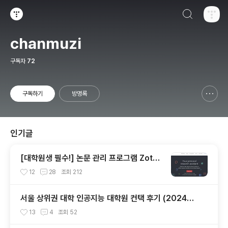
검색하기
티스토리
chanmuzi
구독자
72
구독하기
방명록
신고하기 레이어
열기
인기글
[대학원생 필수!] 논문 관리 프로그램 Zoter
o 추천 (WebDAV 연결, iPad annotation
12
28
조회
212
싱크 관리)
서울 상위권 대학 인공지능 대학원 컨택 후기 (2024년
후기 석사 지원 목표)
13
4
조회
52