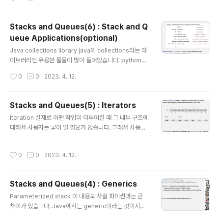
ectory를 기준으로 정렬한 예시입니다. Callbacks 데이
터 타입에 대한 정보가 주어져있지 않은 상황에서도 정렬
을 수행하기 위해 callback 메커니즘이 사용됩니다. com
Stacks and Queues(6) : Stack and Q
paretTo( ) 메서드를 통해 두 아이템의 타입을 비교할 수
ueue Applications(optional)
있습니다. Java에서는 인터페이스라는 특정 메서드를 사
글 내용
용합니다. Callbacks: roadmap 객체 형식을 지닌 배열
Java collections library java의 collections라는 라
이 인자로 전달됩니다. Java의 comparable interface
이브러리엔 유용한 툴들이 많이 들어있습니다. python에
같은 것을 generic이라고 합니다. compareTo( )..
도 같은 이름의 라이브러리가 있어서 코딩테스트 문제를
작성시간
0
0
2023. 4. 12.
풀이할 때 종종 사용됩니다. War story (from Assignm
ent 1) 과제 1이었던 percolation 문제를 예로 들어서 라
이브러리 사용에 충분한 이해가 전제되어야 함을 강조하고
Stacks and Queues(5) : Iterators
있습니다. n by n 사이즈의 문제를 다룰 때, 이를 배열로
글 내용
Iteration 실제로 어떤 작업이 이루어질 때 그 내부 구조에
풀이한 사람은 N^2 만큼의 시간이 소요됩니다. 반면 이를 l
대해서 사용자는 굳이 알 필요가 없습니다. 그래서 사용될
inked list로 풀이하면 N^4의 시간, 즉 제곱만큼의 시간이
수 있는 Java의 좋은 기능 중 하나가 iterator라고 합니
소요됩니다. 이는 linked list가 탐색을 수행할 때 배열의
다. python에서도 iterable 객체에서 값을 하나씩 꺼낼
길이 n에 비례하는 시간 복잡도를 가지기 때문입니다. 즉,
작성시간
0
0
2023. 4. 12.
수 있는 iterator가 존재합니다. Stack iterator: linked
상수(c..
-list / array implementation itertator의 구조를 자세
히 살펴보고 있습니다. 호출이 될 때마다 current에 저장
Stacks and Queues(4) : Generics
된 값이 다음 값으로 넘어가는 것을 알 수 있습니다. Bag
글 내용
API 강의가 너무 오래 전이라 그래서 어느 정도의 괴리가
Parameterized stack 이 내용도 사실 파이썬과는 큰
존재하는지 모르겠네요.. python의 set 자료형을 말하는
차이가 있습니다. Java에서는 generic이라는 것이지만,
것 같습니다. 이때 당시의 자바는 이걸 Bag이라는 A..
파이썬에서는 type hint를 지원하기 때문입니다. run tim