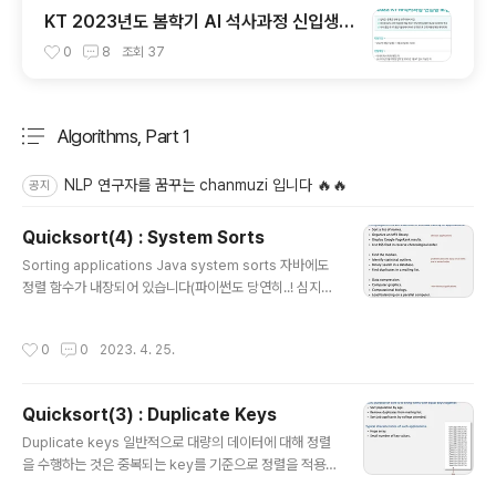
KT 2023년도 봄학기 AI 석사과정 신입생
모집 서류 합격 및 코딩 테스트/인적성 검사
0
8
조회
37
후기(비전공자)
Algorithms, Part 1
분류 전체보기
주요 글 목록
NLP 연구자를 꿈꾸는 chanmuzi 입니다 🔥🔥
공지
Quicksort(4) : System Sorts
글 내용
Sorting applications Java system sorts 자바에도
정렬 함수가 내장되어 있습니다(파이썬도 당연히..! 심지어
성능도 좋아요). quick/merge sort 두 종류가 포함되어
있는데, 객체의 종류에 따라 다른 정렬을 사용한다고 합니
작성시간
0
0
2023. 4. 25.
다. 예를 들어 reference type에는 merge sort가 사
용됩니다. 반대로 메모리가 적게 필요하고 in-place 변화
가 적용되는 경우에는 quick sort가 사용됩니다. War st
Quicksort(3) : Duplicate Keys
ory (C qsort function) Enginerring a system sort
글 내용
Tukey's ninther 중간값의 중간값을 고르는 방법을 제안
Duplicate keys 일반적으로 대량의 데이터에 대해 정렬
한 학자입니다. 이 방식은 랜덤하게 값을 섞는것보다 구분
을 수행하는 것은 중복되는 key를 기준으로 정렬을 적용
효과가 탁월하고 비용은 덜 소모한다고 합니다...
하는 경우가 많습니다. 위처럼 '도시 - 시간' 형태의 데이터