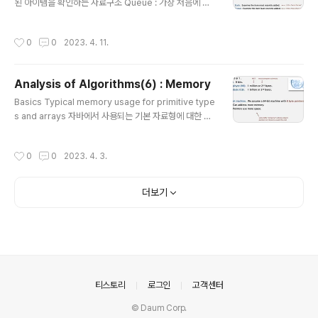
된 아이템을 확인하는 자료구조 Queue : 가장 처음에 추
삽입할 때 N만큼의 시간이 걸립니다. Stack : amortized
가된 아이템을 확인하는 자료구조 Client, implementati
cost of adding to a stack Stack : resizing-array i
on, interface Stack API Stack과 관련된 아주 기본적
mplementation 배열의 크기를 줄일 때도, 그 작업을 매
작성시간
0
0
2023. 4. 11.
인 method입니다. stack에 아이템을 추가하는 push,
번..
마지막 아이템을 제거하며 반환하는 pop, stack이 비었
는지 확인하는 isEmpty 등이 있습니다. 물론 Java 기준
Analysis of Algorithms(6) : Memory
이기 때문에 Python과 약간의 차이는 있지만 LIFO 구조
글 내용
자체는 동일합니다. Stack test client 아주 간단한 stac
Basics Typical memory usage for primitive type
k 예제 입니다. 문자열이 '-'과 동일할 땐 pop하며 출력,
s and arrays 자바에서 사용되는 기본 자료형에 대한 메
그렇지 않을 땐 stack에 추가합니다. 따라서 예시는 ..
모리 크기를 정리한 표입니다. privitive types는 고정적
인 메모리 크기를 갖지만, 나머지는 가변적인, 즉 N과 M의
작성시간
0
0
2023. 4. 3.
크기에 비례하는 메모리 크기를 갖습니다. Typical mem
ory usage for objects in Java 간단한 예시를 통해 메
모리가 얼마 정도 필요한지 계산하고 있습니다. primitive
더보기
type 네 개가 각각 4바이트를 차지하기 때문에 합이 16바
이트 입니다. 이것을 모두 감싸는 공간 object overhea
d와 합쳐 총 32바이트가 됩니다. 우측의 예시는 value라
는 char 리스트를 만들기 때문에 2N + 24 바이..
의안내
티스토리
로그인
고객센터
© Daum Corp.