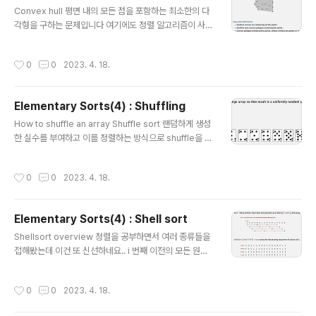
글 내용
Convex hull 평면 내의 모든 점을 포함하는 최소한의 다
습니다. 우선 맨 처음의 배열을 복사한 aux 배열을 생성합
각형을 구하는 문제입니다 여기에도 정렬 알고리즘이 사용
니다. 그리고 이를 반으로 쪼개어 왼쪽의 첫 번째, 오른쪽의
됩니다. 시계 반대방향으로 도는 과정을 반복합니다. Con
첫 번째 원소에 인덱스 i, j 를 부여합니다. 그리고 오리지날
vext hull: mechanical algorithm 비유이긴한데.. 잘 와
배열의 첫 번째 인덱스는 k가 됩니다. i, j 를 비교하여 더 작
작성시간
0
0
2023. 4. 18.
닿지는 않네요.. Convex hull applicatoin: motion pla
은 것을 k 자리에 넣고 k는 1..
nning 로봇의 이동 알고리즘을 설계할 때 장애물을 피해갈
수 있는 최적의 경로를 선정하는데 활용될 수 있습니다. C
Elementary Sorts(4) : Shuffling
onvex hull application: farthest pair Convex hull:
글 내용
geometric properties Grahan scan: implementa
How to shuffle an array Shuffle sort 랜덤하게 생성
tion challenges 시작은 y 좌표값이 가장 작은 것을 p로
한 실수를 부여하고 이를 정렬하는 방식으로 shuffle을 할
정하는 것입니다. 이로..
수 있습니다. Knuth shuffle 하지만 선형 시간을 소요하면
서 빠르게 shuffle할 수 있는 방법이 있습니다. 배열을 순
작성시간
0
0
2023. 4. 18.
서대로 탐색하면서, i 번째 이전의 정수값들을 랜덤하게 하
나 골라서 i 번째 원소와 교환하는 것입니다. import rand
om n = len(a) for i in range(n): r = random.randint
Elementary Sorts(4) : Shell sort
(0,i-1) a[i],a[r] = a[r],a[i] 파이썬 코드로 구현하면 위와
글 내용
같습니다. War story (online poker) 간단해 보이는 sh
Shellsort overview 정렬을 공부하면서 여러 종류들을
uffle 함수에도 네 개나 되는 버그가 존재한다고 하네요. 5
접해봤는데 이건 또 신선하네요.. i 번째 이전의 모든 원소
2개의 카..
를 살피는 삽입 정렬과 달리 일정 간격(h)만큼과 비교하는
정렬입니다. 그래서 h 간격에 따라 부분 정렬되어 있습니
작성시간
0
0
2023. 4. 18.
다. 물론 간격이 1인 경우는 모든 원소가 오름차순으로 정
렬되어 있다는 것을 의미하게 됩니다. h-soring 당연한 얘