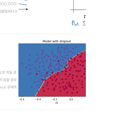
,000,000
이 뒷받침된다고
인 각 b..
 정도로 작을 경
렇지 않을 경우
ance' 문제의