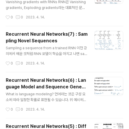
고 생각해도 좋습니다. tilda c는 tan h를, gamma u는 si
Vanishing gradients with RNNs RNN은 Vanishing
gmoid를 활성화 함수로 사용합니다. 이제 둘을 곱하여 이
gradients, Exploding gradients라는 대표적인 문제
전 층의 cell을 기억할지 말지 결정합니다. 예를 들어 gam
점을 안고 있습니다. sequence의 길이가 길어지면 길어
작성시간
0
0
2023. 4. 14.
ma = 0인 ..
질수록 초반부의 정보를 후반부까지 유지하기 힘들다는 것
이 기본적인 문제점입니다. 위 예시에서 cat, cats라는 주
어들을 보면 수일치를 위해 동사가 was, were로 달라져
Recurrent Neural Networks(7) : Sam
야 합니다. 만약 두 단어 사이의 sequence의 길이가 엄
pling Novel Sequences
청나게 길다면 모델의 입장에서 모든 정보를 포함한 타당
글 내용
한 추론을 하기 어려워집니다. 수학적으로는 층(layer)이
Sampling a sequence from a trained RNN 이전 강
여러 개 쌓일수록 기울기가 폭발적으로 증가하거나, 역전
의에서 배운 것처럼 RNN 모델이 학습을 마치고 나면 sam
파(back propagation) 시 0에 수렴하는 문제점이 발생
pling을 해봅니다. a는 0으로 초기화된 상태에서 시작하
작성시간
0
0
2023. 4. 14.
하곤 합니다. 기울기가 폭발적으..
면, 각 토큰들을 기준으로 다음에 등장할 확률이 가장 높은
토큰 하나를 예측하게 됩니다. 이때 토큰이 등장하지 않게
하려면 resampling 하게 하는 등의 조치를 취할 수 있습
Recurrent Neural Networks(6) : Lan
니다. Character-level language model 지금까지 살
guage Model and Sequence Genera
펴본 것은 단어 단위의 RNN이었지만, 이 토큰을 글자 단위
글 내용
tion
로 만들 수도 있습니다. 이때는 소문자, 대문자, 공백, 특수
What is language modeling? 언어라는 것은 구성 요
기호 등등 다양한 문자가 vocab에 포함될 수 있겠죠. 하지
소에 따라 일정한 확률로 표현될 수 있습니다. 위 예시에서
만 모든 글자 단위로 연산을 하게 되면 비용이 비싸다는 단
apple, pear, salad는 잘 어울리는 조합이지만, pear 대
작성시간
0
0
2023. 4. 14.
점이 있습니다. Seque..
신 pair가 들어가면 그렇지 않죠. 결국 각 문장이 등장할 확
률, 혹은 다음에 어떤 단어가 등장할지에 대한 확률을 예측
하는 것이 기본적인 내용입니다. Language modeling
Recurrent Neural Networks(5) : Diff
with an RNN 우선 영어 텍스트로 된 corpus(말뭉치)를