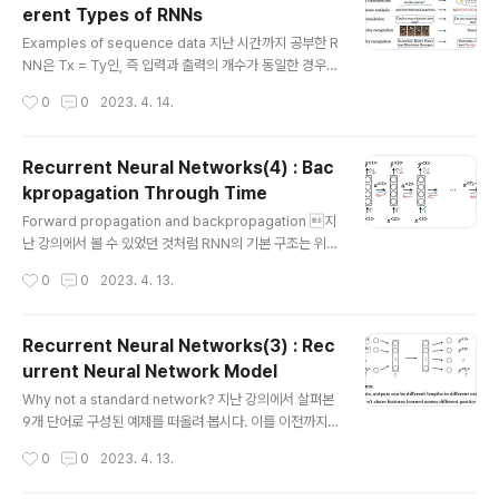
erent Types of RNNs
준비합니다. 이를 이용하여 tokenize합니다. tokenize
글 내용
란 corpus에 저장된 단어를 기준으로 문장 단위를 쪼개는
Examples of sequence data 지난 시간까지 공부한 R
것을 뜻합니다. 문장 맨 뒤에는 모델의 입장에서 이 문장의
NN은 Tx = Ty인, 즉 입력과 출력의 개수가 동일한 경우였
끝이라는 것을 인지할 수 있도록 토큰을 추가합니다. 만약
습니다. 하지만 실제로 RNN은 그렇지 않은 경우가 많습니
작성시간
0
0
2023. 4. 14.
corpus(voc..
다(더 많겠죠 정확히는). 예를 들어 기계 번역의 경우, 같은
의미를 지닌 두 문장이 언어에 따라 다른 길이를 가질 수 있
습니다. Examples of RNN architectures input과 ou
Recurrent Neural Networks(4) : Bac
tput의 길이(개수)에 따라 RNN의 architecture를 위와
kpropagation Through Time
같이 구분할 수 있습니다. Summary of RNN types On
글 내용
e to one : 사실 이때는 굳이 RNN이라고 할 필요도 없겠
Forward propagation and backpropagation 지
죠 ㅎㅎ One to many : 작곡과 같은 예시를 드셨는데 잘
난 강의에서 볼 수 있었던 것처럼 RNN의 기본 구조는 위와
와닿는 예는 아니었습니다. Many to one : 영..
같습니다. 파란색 화살표는 순전파 방향을 나타내고 있고,
작성시간
0
0
2023. 4. 13.
역전파는 정반대로 계산을 하면 되겠죠? Loss를 구하는
것도 별반 다르지 않습니다. 우리가 예측한 결과인 y hat과
실제 정답(label)인 y 사이의 오차를 구해줍니다. 그리고
Recurrent Neural Networks(3) : Rec
이 오차를 각 예측에 대해서 모두 합쳐주면 됩니다. 출처: C
urrent Neural Network Model
oursera, Sequence Models, DeepLearning.AI
글 내용
Why not a standard network? 지난 강의에서 살펴본
9개 단어로 구성된 예제를 떠올려 봅시다. 이를 이전까지
배웠던 딥러닝 모델에 적용하는 것은 크게 두 가지 문제점
작성시간
0
0
2023. 4. 13.
을 야기합니다. 첫째로 입/출력의 길이가 달라질 수 있습니
다. 물론 둘이 동일한 경우도 존재하지만 이것이 보장되지