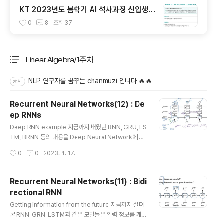
KT 2023년도 봄학기 AI 석사과정 신입생
모집 서류 합격 및 코딩 테스트/인적성 검사
0
8
조회
37
후기(비전공자)
Linear Algebra/1주차
분류 전체보기
주요 글 목록
NLP 연구자를 꿈꾸는 chanmuzi 입니다 🔥🔥
공지
Recurrent Neural Networks(12) : De
ep RNNs
글 내용
Deep RNN example 지금까지 배웠던 RNN, GRU, LS
TM, BRNN 등의 내용을 Deep Neural Network에 접
목시킬 수 있습니다. notation을 잘 살펴보면 [layer] 으
작성시간
0
0
2023. 4. 17.
로 표기된 것을 알 수 있습니다. 또한 layer는 사용자가 의
도한 바에 따라 얼마든지 쌓을 수 있음은 당여한 것이며, B
RNN의 경우 연산량이 두 배가 될 것도 예상 가능합니다.
Recurrent Neural Networks(11) : Bidi
출처: Coursera, Sequence Models, DeepLearnin
rectional RNN
g.AI
글 내용
Getting information from the future 지금까지 살펴
본 RNN, GRN, LSTM과 같은 모델들은 입력 정보를 계산