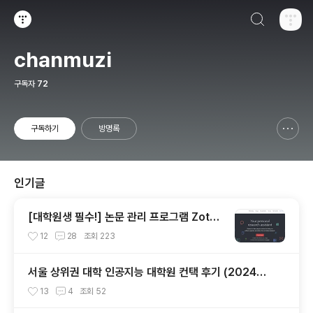
검색하기
티스토리
chanmuzi
구독자
72
구독하기
방명록
신고하기 레이어
열기
인기글
[대학원생 필수!] 논문 관리 프로그램 Zoter
o 추천 (WebDAV 연결, iPad annotation
12
28
조회
223
싱크 관리)
서울 상위권 대학 인공지능 대학원 컨택 후기 (2024년
후기 석사 지원 목표)
13
4
조회
52