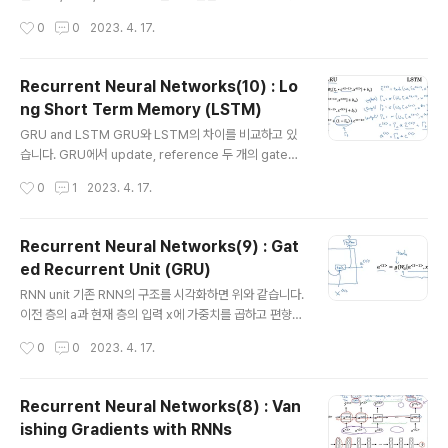
하여 forward하는 방식으로만 문제를 처리하고 있습니
작성시간
0
0
2023. 4. 17.
다. 그에 따라서 이후의 정보를 반영하는 것이 중요한 위 예
시같은 문제는 해결하지 못한다는 문제점을 안고 있죠. Bi
directional RNN (BRNN) Bidirectional RNN은 위처
Recurrent Neural Networks(10) : Lo
럼 forward 뿐만 아니라 backward 방향의 정보도 함께
ng Short Term Memory (LSTM)
반영하여 예측값을 구합니다. 그래서 예시의 경우 Teddy
글 내용
라는 일부의 정보만으로 다음 단어를 예측하지 않게 되어
GRU and LSTM GRU와 LSTM의 차이를 비교하고 있
보다 정확한 예측이 가능해집니다. 물론 음성 인식처럼 이
습니다. GRU에서 update, reference 두 개의 gate를
전 정보만을 가지고 다음 값을 예측해야 하는 경우에는 적
사용한 것과 달리, LSTM은 update, forget, output 세
작성시간
0
1
2023. 4. 17.
합하지 않지만, 대부분의 자연어 ..
개의 gate를 사용합니다. 재밌는 특징은 세 개의 gate에
들어가는 입력이 a , x로 동일하다는 것이죠. 물론 가중치
와 편향은 gate마다 다릅니다. 또한 GRU에서는 c가 RN
Recurrent Neural Networks(9) : Gat
N의 a와 동일한 것을 의미했지만, LSTM에서는 c와 a가
ed Recurrent Unit (GRU)
구분되어 사용되는 것을 알 수 있습니다. 이는 두 개의 항이
글 내용
다음 층으로 각각 전달되기 때문입니다. LSTM in pictur
RNN unit 기존 RNN의 구조를 시각화하면 위와 같습니다.
es peephole connection : c의 각 원소는 게이트 내의
이전 층의 a과 현재 층의 입력 x에 가중치를 곱하고 편향을
각 요소에 순서대로 영향을 줍니다. 예를 들어 c의 첫 번째
더한 것에 활성화 함수를 적용한 것이 a가 됩니다. GRU (s
작성시간
0
0
2023. 4. 17.
요소..
implified) 마찬가지로 GRU의 구조를 시각화한 것은 위
와 같습니다. GRU에서는 cell의 개념을 사용하고 있기 때
문에 RNN의 a 기호 대신 c를 사용합니다. 이전 층의 결과
Recurrent Neural Networks(8) : Van
물 c과 현재 층의 입력 x 둘을 계산한 것이 GRU에서는 til
ishing Gradients with RNNs
da c와 gamma u가 됩니다. 여기서 u는 update의 u라
글 내용