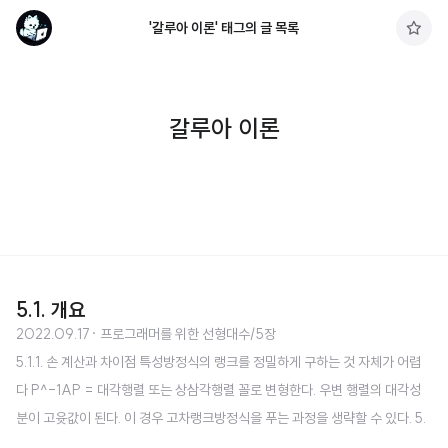
'갈루아 이론' 태그의 글 목록
구
독
하
기
갈루아 이론
5.1. 개요
2022.09.17
· 프로그래머를 위한 선형대수/5장
5.1.1. 손 계산과 차이점 특성방정식의 랭크를 정밀하게 구하는 것 자체가 어렵
다 P^-1AP = 대각행렬 또는 상삼각행렬 꼴로 변형한다. 우변 행렬의 대각성
분이 고윳값이 된다. 이 경우 고차랭크방정식을 푸는 과정을 생략할 수 있다. 5.
1.2. 갈루아 이론 5차 미만의 대수방정식에는 해의 공식이 존재한다. 5차 이상의