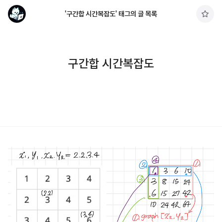
'구간합 시간복잡도' 태그의 글 목록
구
독
하
기
구간합 시간복잡도