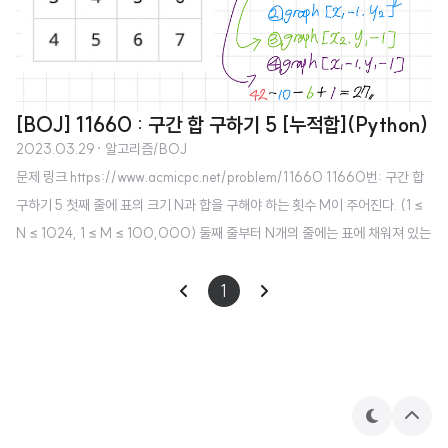
[BOJ] 11660 : 구간 합 구하기 5 [누적합](Python)
2023.03.29
· 알고리즘/BOJ
문제 링크 https://www.acmicpc.net/problem/11660 11660번: 구간 합
구하기 5 첫째 줄에 표의 크기 N과 합을 구해야 하는 횟수 M이 주어진다. (1 ≤
N ≤ 1024, 1 ≤ M ≤ 100,000) 둘째 줄부터 N개의 줄에는 표에 채워져 있는
수가 1행부터 차례대로 주어진다. 다음 M개의 줄에는 네 www.acmicpc.net 소
스 코드 import sys def main(): n, m = map(int, input().split()) graph =
1
[[0] * (n+1)] for _ in range(n): nums = [0] + list(map(int, sys.stdin.r
eadline().strip().split())) graph.append(nums) for r..
테
상
마
단