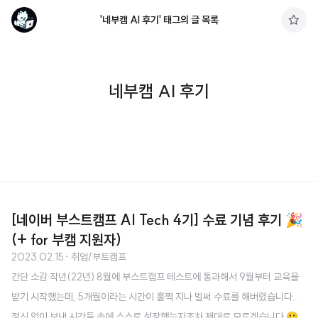
'네부캠 AI 후기' 태그의 글 목록
구
독
하
기
네부캠 AI 후기
[네이버 부스트캠프 AI Tech 4기] 수료 기념 후기 🎉
(+ for 부캠 지원자)
2023.02.15
· 취업/부트캠프
간단 소감 작년(22년) 8월에 부스트캠프 테스트에 통과해서 9월부터 교육을
받기 시작했는데, 5개월이라는 시간이 훌쩍 지나 벌써 수료를 해버렸습니다...
정신 없이 보낸 시간들 속에 스스로 성장했는지조차 제대로 모르겠습니다 🥲