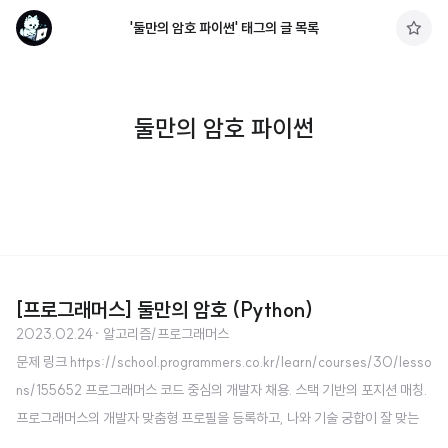
'둘만의 암호 파이썬' 태그의 글 목록
구
독
하
기
둘만의 암호 파이썬
[프로그래머스] 둘만의 암호 (Python)
2023.02.24
· 알고리즘/프로그래머스
문제 링크 https://school.programmers.co.kr/learn/courses/30/lesso
ns/155652 프로그래머스 코드 중심의 개발자 채용. 스택 기반의 포지션 매칭.
프로그래머스의 개발자 맞춤형 프로필을 등록하고, 나와 기술 궁합이 잘 맞는
기업들을 매칭 받으세요. programmers.co.kr 소스 코드 def solution(s, ski