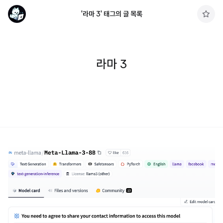
'라마 3' 태그의 글 목록
구
독
하
기
라마 3