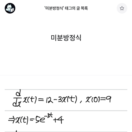
'미분방정식' 태그의 글 목록
구
독
하
기
미분방정식