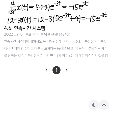
4.6. 연속시간 시스템
2022.09.15
· 프로그래머를 위한 선형대수/4장
연속시간 시스템에 대해서도 폭주를 판정해야 한다. 4.6.1. 미분방정식 미분방
정식 미지의 함수와 그 미분을 포함하는 등식을 보고, 이 등식이 성립하는 함수
를 답하는 것 상미분방정식 하나의 변수 t의 함수 x(t)에 대한 방정식인 것을 강
조하는 경우 편미분방정식과 대비한 호칭 4.6.2. 1차원일 때 4.6.3. 대각행렬일
때 a1, ... , an 중 하나라도 양수라면 폭주, 그렇지 않다면 폭주하지 않는다. 단,
1
이는 ai가 복소수가 아닐 때만 해당한다. 4.6.4. 대각화할 수 있는 경우 이 변환
법은 이산시간의 경우와 동일하다. 4.6.5. 결론: 고윳값(실수부)의 부호 출처:
히라오카 카즈유키, 호리 겐, 『프로그래머를 위한 선형대수』, 이창신, 길벗, 20
17.
테
상
마
단