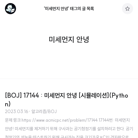
'미세먼지 안녕' 태그의 글 목록
구
독
하
기
미세먼지 안녕
[BOJ] 17144 : 미세먼지 안녕 [시뮬레이션](Pytho
n)
2023.03.16
· 알고리즘/BOJ
문제 링크 https://www.acmicpc.net/problem/17144 17144번: 미세먼지
안녕! 미세먼지를 제거하기 위해 구사과는 공기청정기를 설치하려고 한다. 공기
청정기의 성능을 테스트하기 위해 구사과는 집을 크기가 R×C인 격자판으로