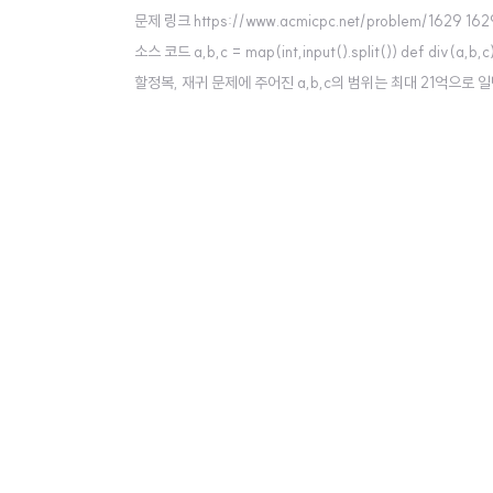
문제 링크 https://www.acmicpc.net/problem/1629
소스 코드 a,b,c = map(int,input().split()) def div(a,b,c)
할정복, 재귀 문제에 주어진 a,b,c의 범위는 최대 21억으로