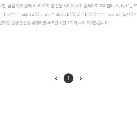
 1629번: 곱셈 첫째 줄에 A, B, C가 빈 칸을 사이에 두고 순서대로 주어진다. A, B, C는 모
: if b == 1: return a % c tmp = div(a,b//2,c) if b % 2 == 1: return tmp**2 
 일반적인 곱셈 연산을 수행하면 무조건 시간초과가 나게 되어있습니다..
이
다
1
전
음