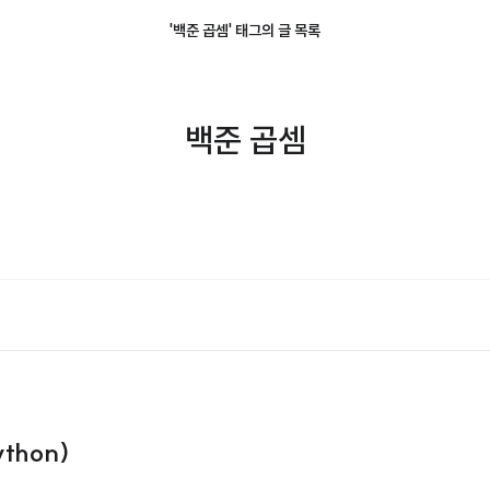
'백준 곱셈' 태그의 글 목록
백준 곱셈
thon)