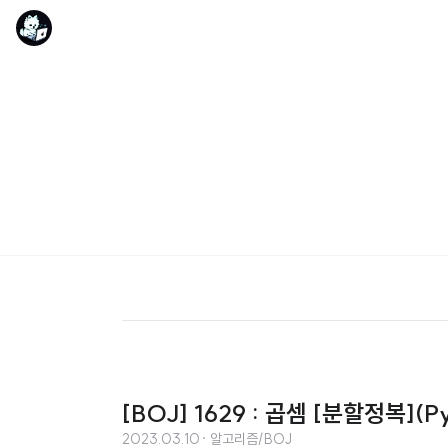
[BOJ] 1629 : 곱셈 [분할정복](Py
2023.03.10
· 알고리즘/BOJ