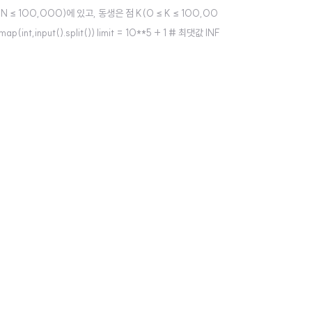
N ≤ 100,000)에 있고, 동생은 점 K(0 ≤ K ≤ 100,00
,input().split()) limit = 10**5 + 1 # 최댓값 INF