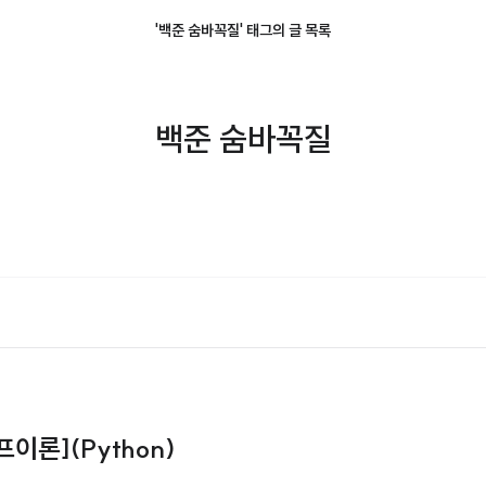
'백준 숨바꼭질' 태그의 글 목록
백준 숨바꼭질
프이론](Python)