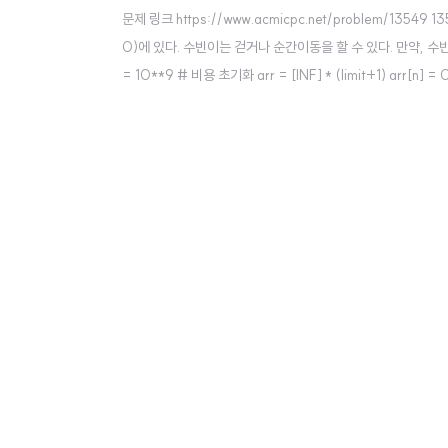
문제 링크 https://www.acmicpc.net/problem/135
0)에 있다. 수빈이는 걷거나 순간이동을 할 수 있다. 만약, 수빈이의 위치가 X
= 10**9 # 비용 초기화 arr = [INF] * (limit+1) arr[n] = 