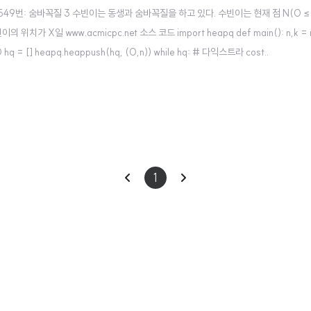
49 13549번: 숨바꼭질 3 수빈이는 동생과 숨바꼭질을 하고 있다. 수빈이는 현재 점 N(0 ≤ 
일 www.acmicpc.net 소스 코드 import heapq def main(): n,k = map(int
0 hq = [] heapq.heappush(hq, (0,n)) while hq: # 다익스트라 cost..
이
다
1
전
음