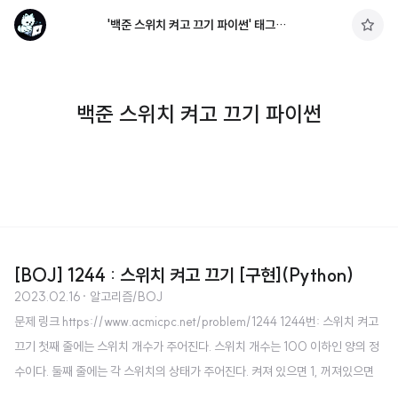
'백준 스위치 켜고 끄기 파이썬' 태그의 글 목록
구
독
하
기
백준 스위치 켜고 끄기 파이썬
[BOJ] 1244 : 스위치 켜고 끄기 [구현](Python)
2023.02.16
· 알고리즘/BOJ
문제 링크 https://www.acmicpc.net/problem/1244 1244번: 스위치 켜고
끄기 첫째 줄에는 스위치 개수가 주어진다. 스위치 개수는 100 이하인 양의 정
수이다. 둘째 줄에는 각 스위치의 상태가 주어진다. 켜져 있으면 1, 꺼져있으면
0이라고 표시하고 사이에 빈칸이 하나씩 www.acmicpc.net 소스 코드 k = in