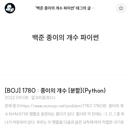
'백준 종이의 개수 파이썬' 태그의 글 목록
구
독
하
기
백준 종이의 개수 파이썬
[BOJ] 1780 : 종이의 개수 [분할](Python)
2022.09.08
· 알고리즘/BOJ
문제 링크 https://www.acmicpc.net/problem/1780 1780번: 종이의 개
수 N×N크기의 행렬로 표현되는 종이가 있다. 종이의 각 칸에는 -1, 0, 1 중 하
나가 저장되어 있다. 우리는 이 행렬을 다음과 같은 규칙에 따라 적절한 크기로
자르려고 한다. 만약 종이가 모두 같은 수 www.acmicpc.net 소스 코드 impor