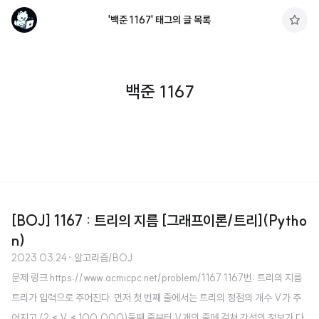
'백준 1167' 태그의 글 목록
구
독
하
기
백준 1167
[BOJ] 1167 : 트리의 지름 [그래프이론/트리](Pytho
n)
2023.03.24
· 알고리즘/BOJ
문제 링크 https://www.acmicpc.net/problem/1167 1167번: 트리의 지름
트리가 입력으로 주어진다. 먼저 첫 번째 줄에서는 트리의 정점의 개수 V가 주
어지고 (2 ≤ V ≤ 100,000)둘째 줄부터 V개의 줄에 걸쳐 간선의 정보가 다