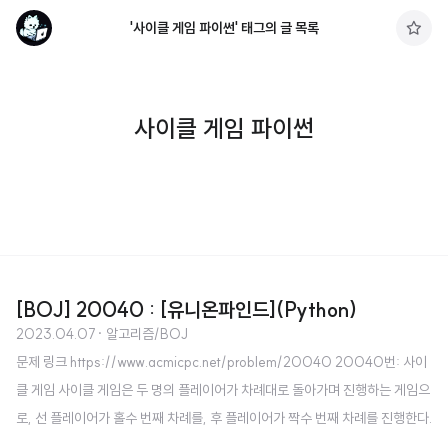
'사이클 게임 파이썬' 태그의 글 목록
구
독
하
기
사이클 게임 파이썬
[BOJ] 20040 : [유니온파인드](Python)
2023.04.07
· 알고리즘/BOJ
문제 링크 https://www.acmicpc.net/problem/20040 20040번: 사이
클 게임 사이클 게임은 두 명의 플레이어가 차례대로 돌아가며 진행하는 게임으
로, 선 플레이어가 홀수 번째 차례를, 후 플레이어가 짝수 번째 차례를 진행한다.
게임 시작 시 0 부터 n − 1 까지 고유한 www.acmicpc.net 소스 코드 import