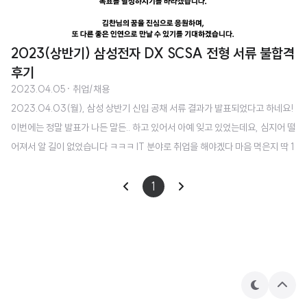
2023(상반기) 삼성전자 DX SCSA 전형 서류 불합격
후기
2023.04.05
· 취업/채용
2023.04.03(월), 삼성 상반기 신입 공채 서류 결과가 발표되었다고 하네요!
이번에는 정말 발표가 나든 말든.. 하고 있어서 아예 잊고 있었는데요, 심지어 떨
어져서 알 길이 없었습니다 ㅋㅋㅋ IT 분야로 취업을 해야겠다 마음 먹은지 딱 1
년이 지났네요. 지금까지 그래도 배우고 싶다, 성장하고 싶다는 걸 어필하는게
중요한 지원에서 떨어져 본 적이 없는데 신기하긴 합니다. 특히 이번에는 자소
1
서랑 이력서를 좀 맛깔나게 잘 썼거든요 ㅋㅋㅋㅋ (혼자만의 착각..? 🤔) 변수
라면.. 제가 인문계열 전공자라서 애초에 SW 직군으로 지원을 할 수가 없더라
구요. 그걸 성적입력, 에세이 작성 다 끝내고 제출할 때 알았더랍니다.. 안그래도
바뀐 UI 때문에 힘들었는데.. 😭 원래 이번에는 AI 연구직 쪽으로 지원을 ..
테
상
마
단