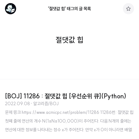
'절댓값 힙' 태그의 글 목록
구
독
하
기
절댓값 힙
[BOJ] 11286 : 절댓값 힙 [우선순위 큐](Python)
2022.09.08
· 알고리즘/BOJ
문제 링크 https://www.acmicpc.net/problem/11286 11286번: 절댓값 힙
첫째 줄에 연산의 개수 N(1≤N≤100,000)이 주어진다. 다음 N개의 줄에는
연산에 대한 정보를 나타내는 정수 x가 주어진다. 만약 x가 0이 아니라면 배열
에 x라는 값을 넣는(추가하는) 연산이고, x가 0 www.acmicpc.net 소스 코드