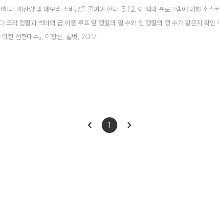
유한하다. 계산량 및 메모리 소비량을 줄여야 한다. 3.1.2. 이 책의 프로그램에 대해
분마다 조작 행렬과 벡터의 곱 이중 루프 앞 행렬의 열 수와 뒷 행렬의 행 수가 같은지 
한 선형대수』, 이창신, 길벗, 2017.
이
다
1
전
음