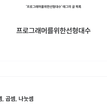
'프로그래머를위한선형대수' 태그의 글 목록
프로그래머를위한선형대수
뺄셈, 곱셈, 나눗셈