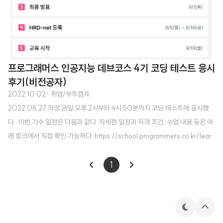
프로그래머스 인공지능 데브코스 4기 코딩 테스트 응시
후기(비전공자)
2022.10.02
· 취업/부트캠프
2022.08.27 작성 금일 오후 2시부터 4시 50분까지 코딩 테스트에 응시했
다. ​ 이번 기수 일정은 다음과 같다. 자세한 일정과 자격 조건, 수업 내용 등은 아
래 링크에서 직접 확인 가능하다. https://school.programmers.co.kr/lear
n/courses/14620 [4기] K-Digital Training: 프로그래머스 인공지능 데브
코스 🚀 인공지능 데브코스 4기 모집 마감 모집 기간을 놓쳤다면 ‘오픈 알림 신
1
청’하고 다음 기수에 도전하세요. 오픈 알림 신청 K-Digital Training | 100%
정부지원 프로그래머스인공지능 데브코스 school.programmers.co.kr 물론
현재는 네이버 부스트캠프 AI Tech 4기에 합격하긴 했는데, 공부한 것이 아깝
테
상
기..
마
단