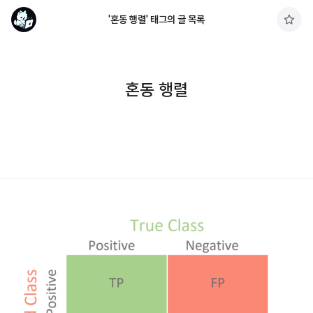
'혼동 행렬' 태그의 글 목록
구
독
하
기
혼동 행렬