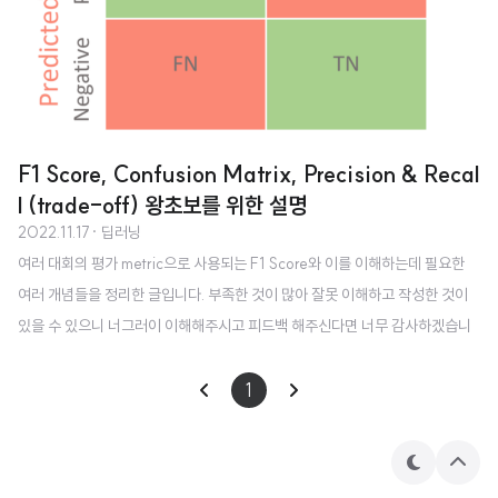
F1 Score, Confusion Matrix, Precision & Recal
l (trade-off) 왕초보를 위한 설명
2022.11.17
· 딥러닝
여러 대회의 평가 metric으로 사용되는 F1 Score와 이를 이해하는데 필요한
여러 개념들을 정리한 글입니다. 부족한 것이 많아 잘못 이해하고 작성한 것이
있을 수 있으니 너그러이 이해해주시고 피드백 해주신다면 너무 감사하겠습니
다. 🙇‍♂️ (가장 중요한 내용들은 글의 최하단에 간단히 요약해두었으니 정리가 필
요하신 분들은 마지막만 보셔도 좋습니다!!) F1 Score F1 Score는 어떤 실험
1
이나 예측이 제대로 이루어졌는지 확인할 수 있는 지표입니다. precision과 rec
all의 조화 평균(harmonic mean)으로 구합니다. 이 수식을 이해하기 위해선
테
상
Confusion Matrix(혼동 행렬), 그리고 여기에 포함되는 precision(정밀도),
마
단