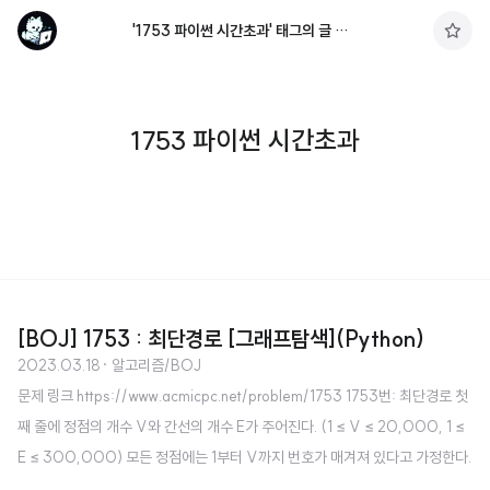
'1753 파이썬 시간초과' 태그의 글 목록
구
독
하
기
1753 파이썬 시간초과
[BOJ] 1753 : 최단경로 [그래프탐색](Python)
2023.03.18
· 알고리즘/BOJ
문제 링크 https://www.acmicpc.net/problem/1753 1753번: 최단경로 첫
째 줄에 정점의 개수 V와 간선의 개수 E가 주어진다. (1 ≤ V ≤ 20,000, 1 ≤
E ≤ 300,000) 모든 정점에는 1부터 V까지 번호가 매겨져 있다고 가정한다.
둘째 줄에는 시작 정점의 번호 K(1 ≤ K ≤ V)가 www.acmicpc.net 소스 코드 i