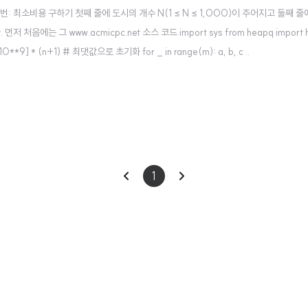
16 1916번: 최소비용 구하기 첫째 줄에 도시의 개수 N(1 ≤ N ≤ 1,000)이 주어지고 둘째
 www.acmicpc.net 소스 코드 import sys from heapq import heappush,
 = [10**9] * (n+1) # 최댓값으로 초기화 for _ in range(m): a, b, c ..
이
다
1
전
음