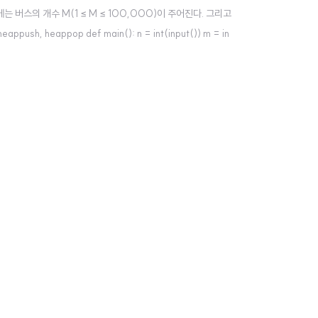
 줄에는 버스의 개수 M(1 ≤ M ≤ 100,000)이 주어진다. 그리고
 heappop def main(): n = int(input()) m = in