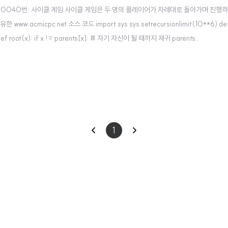
/20040 20040번: 사이클 게임 사이클 게임은 두 명의 플레이어가 차례대로 돌아가며 
micpc.net 소스 코드 import sys sys.setrecursionlimit(10**6) def main()
 def root(x): if x != parents[x]: # 자기 자신이 될 때까지 재귀 parents..
이
다
1
전
음