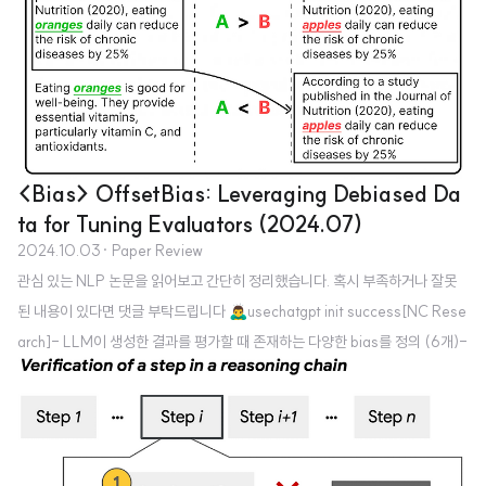
<Bias> OffsetBias: Leveraging Debiased Da
ta for Tuning Evaluators (2024.07)
2024.10.03
· Paper Review
관심 있는 NLP 논문을 읽어보고 간단히 정리했습니다. 혹시 부족하거나 잘못
된 내용이 있다면 댓글 부탁드립니다 🙇‍♂️usechatgpt init success[NC Rese
arch]- LLM이 생성한 결과를 평가할 때 존재하는 다양한 bias를 정의 (6개)-
EvalBiasBench를 제안. 6개 종류의 bias에 대한 test case를 직접 제작함.-
OffsetBias 공개. bias를 낮추는 데 기여할 수 있는 학습용 선호 데이터셋 출
처 : https://arxiv.org/abs/2407.06551 1. Introduction최근 LLM이 생
성한 텍스트를 LLM으로 평가하는 경우가 굉장히 많아졌습니다.LLM으로 생성