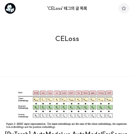
'CELoss' 태그의 글 목록
구
독
하
기
CELoss