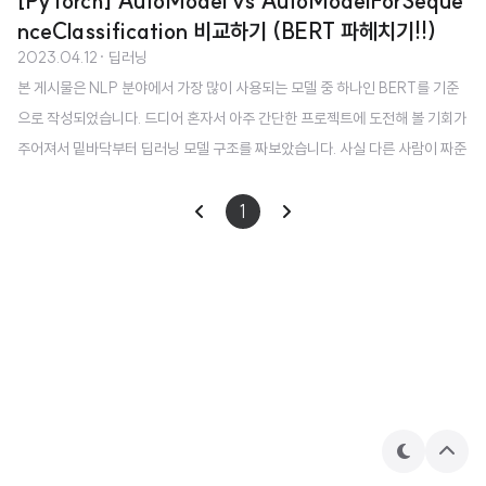
[PyTorch] AutoModel vs AutoModelForSeque
nceClassification 비교하기 (BERT 파헤치기!!)
2023.04.12
· 딥러닝
본 게시물은 NLP 분야에서 가장 많이 사용되는 모델 중 하나인 BERT를 기준
으로 작성되었습니다. 드디어 혼자서 아주 간단한 프로젝트에 도전해 볼 기회가
주어져서 밑바닥부터 딥러닝 모델 구조를 짜보았습니다. 사실 다른 사람이 짜준
코드와 구조 내에서 일부만 변경하던 것에 비하면 너무너무 어렵다는 생각이 들
었습니다 🤯 어찌보면 그만큼 복잡한 구조 내에서 작업했던게 신기하기도 했구
1
요. 아마 저처럼 캐글이나 데이콘과 같은 경진대회에 처음 입문하는 사람은 주
어진 베이스라인의 형태를 벗어나는 것 조차 어려운 일일 것입니다. 그래서 제
가 캐글과 데이콘의 간단한 분류 프로젝트를 진행하면서 알게 된 내용들을 최대
한 이해하기 쉽게 정리해보고자 합니다. 다른 것보다도 사전학습된 모델을 불러
와서 내가 원하는대로 커스텀하는..
테
상
마
단