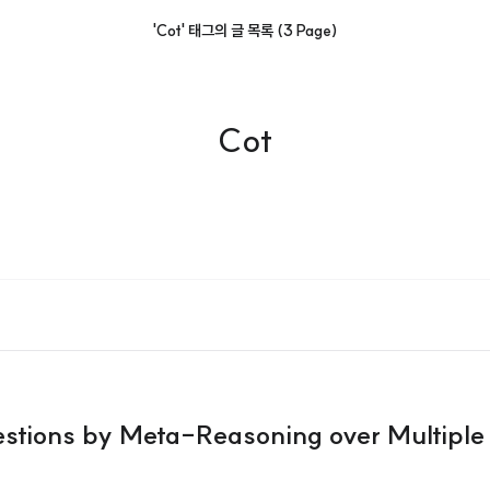
'Cot' 태그의 글 목록 (3 Page)
Cot
tions by Meta-Reasoning over Multiple