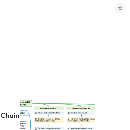
구
독
하
기
 Chain