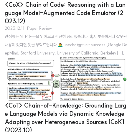
<CoX> Chain of Code: Reasoning with a Lan
guage Model-Augmented Code Emulator (2
023.12)
2023.12.11
· Paper Review
관심있는 NLP 논문을 읽어보고 간단히 정리했습니다. 혹시 부족하거나 잘못된
내용이 있다면 댓글 부탁드립니다 🙇‍♂️ usechatgpt init success [Google De
epMind, Stanford University, University of California, Berkeley] - L
M의 code-driven reasoning 능력을 향상시켜주는 간단하면서도 효과적인
extension, Chain of Code (CoC) 공개 - 실행 가능한 코드는 interpreter로
실행해보고, 그럴 수 없는 것은 LM을 활용하여 emulate하는 방식, LMulator
도입 1. Introduction 복잡한 문제를 여러 세부 태스크로 쪼개어 처리하는 Chai
n of Thought (CoT) 방식..
<CoT> Chain-of-Knowledge: Grounding Larg
e Language Models via Dynamic Knowledge
Adapting over Heterogeneous Sources [CoK]
(2023.10)