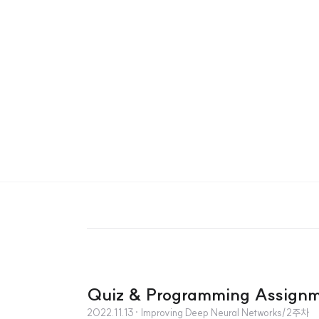
Quiz & Programming Assignm
2022.11.13
· Improving Deep Neural Networks/2주차