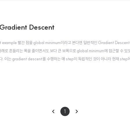
 Gradient Descent
escent example 빨간 점을 global minimum이라고 본다면 일반적인 Gradient Desc
래로 흔들리는 폭을 줄이면서도 보다 큰 보폭으로 global minimum에 접근할 수 있
이는 gradient descent를 수행하는 매 step이 독립적인 것이 아니라 현재 step에
onentially weighted averages를 구하는 방식처럼 현재항과 이전항에 가..
이
다
1
전
음