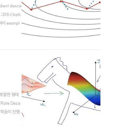
adient desce
그러나 batc
여러 exampl
를 포함한 형태
Rate Deca
로 학습이 진행